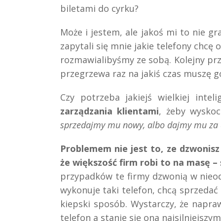
biletami do cyrku?
Może i jestem, ale jakoś mi to nie gr
zapytali się mnie jakie telefony chcę o
rozmawialibyśmy ze sobą. Kolejny prz
przegrzewa raz na jakiś czas muszę g
Czy potrzeba jakiejś wielkiej int
zarządzania klientami
, żeby wysko
sprzedajmy mu nowy, albo dajmy mu za d
Problemem nie jest to, ze dzwonisz
że większość firm robi to na masę – ś
przypadków te firmy dzwonią w nie
wykonuje taki telefon, chcą sprzedać
kiepski sposób. Wystarczy, że napra
telefon a stanie się ona najsilniejsz