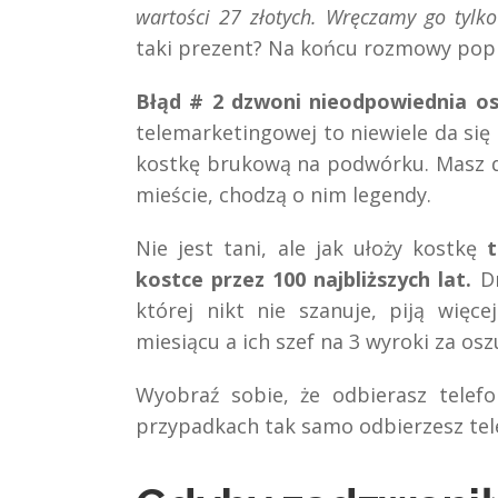
wartości 27 złotych. Wręczamy go tylko
taki prezent? Na końcu rozmowy popr
Błąd # 2 dzwoni nieodpowiednia os
telemarketingowej to niewiele da się 
kostkę brukową na podwórku. Masz d
mieście, chodzą o nim legendy.
Nie jest tani, ale jak ułoży kostkę
t
kostce przez 100 najbliższych lat.
Dr
której nikt nie szanuje, piją więc
miesiącu a ich szef na 3 wyroki za os
Wyobraź sobie, że odbierasz tele
przypadkach tak samo odbierzesz te