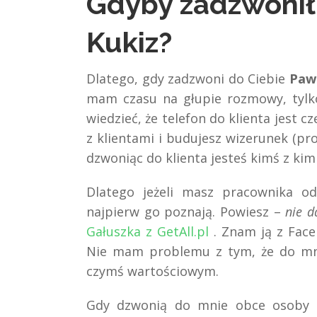
Gdyby zadzwonił
Kukiz?
Dlatego, gdy zadzwoni do Ciebie
Pawe
mam czasu na głupie rozmowy, tylko
wiedzieć, że telefon do klienta jest c
z klientami i budujesz wizerunek (pro
dzwoniąc do klienta jesteś kimś z ki
Dlatego jeżeli masz pracownika od
najpierw go poznają. Powiesz –
nie d
Gałuszka z GetAll.pl
. Znam ją z Faceb
Nie mam problemu z tym, że do mni
czymś wartościowym.
Gdy dzwonią do mnie obce osoby k