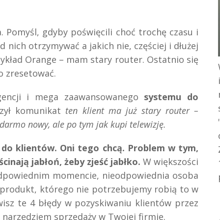
a. Pomyśl, gdyby poświęcili choć trochę czasu i
d nich otrzymywać a jakich nie, częściej i dłużej
ykład Orange – mam stary router. Ostatnio się
o zresetować.
eligencji i mega zaawansowanego
systemu do
czył komunikat
ten klient ma już stary router –
armo nowy, ale po tym jak kupi telewizję.
 do klientów. Oni tego chcą. Problem w tym,
cinają jabłoń, żeby zjeść jabłko.
W większości
odpowiednim momencie, nieodpowiednia osoba
 produkt, którego nie potrzebujemy robią to w
wisz te 4 błędy w pozyskiwaniu klientów przez
ym narzędziem sprzedaży w Twojej firmie.