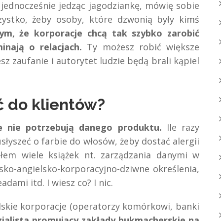
 jednocześnie jedząc jagodziankę, mówię sobie
stko, żeby osoby, które dzwonią były kimś
ym, że korporacje chcą tak szybko zarobić
inają o relacjach.
Ty możesz robić większe
sz zaufanie i autorytet ludzie będą brali kąpiel
ć do klientów?
e nie potrzebują danego produktu.
Ile razy
usłyszeć o farbie do włosów, żeby dostać alergii
tałem wiele książek nt. zarządzania danymi w
ko-angielsko-korporacyjno-dziwne określenia,
adami itd. I wiesz co? I nic.
lskie korporacje (operatorzy komórkowi, banki
zjalista promujący zakłady bukmacherskie na