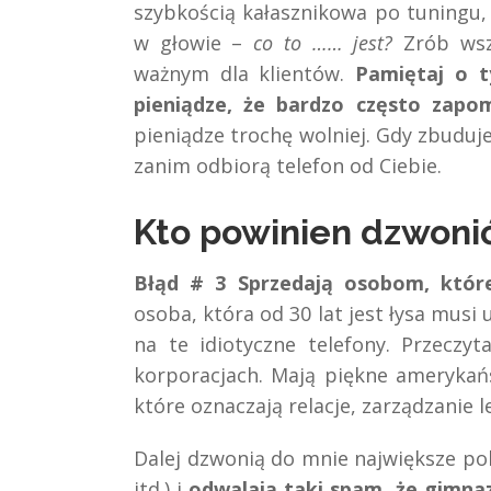
szybkością kałasznikowa po tuningu,
w głowie –
co to …… jest?
Zrób wszy
ważnym dla klientów.
Pamiętaj o t
pieniądze, że bardzo często zapom
pieniądze trochę wolniej. Gdy zbuduje
zanim odbiorą telefon od Ciebie.
Kto powinien dzwoni
Błąd # 3 Sprzedają osobom, któr
osoba, która od 30 lat jest łysa musi 
na te idiotyczne telefony. Przeczy
korporacjach. Mają piękne amerykańs
które oznaczają relacje, zarządzanie le
Dalej dzwonią do mnie największe po
itd.) i
odwalają taki spam, że gimna