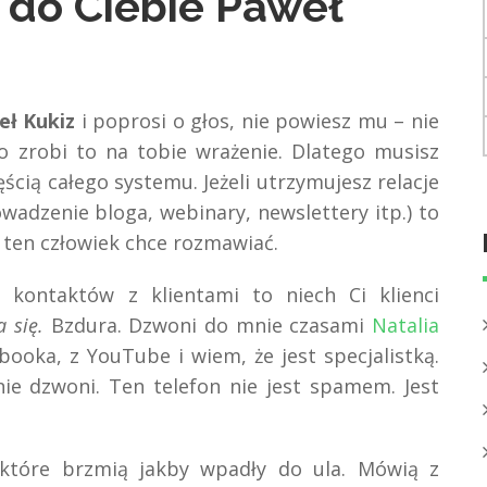
 do Ciebie Paweł
ł Kukiz
i poprosi o głos, nie powiesz mu – nie
 zrobi to na tobie wrażenie. Dlatego musisz
zęścią całego systemu. Jeżeli utrzymujesz relacje
wadzenie bloga, webinary, newslettery itp.) to
m ten człowiek chce rozmawiać.
 kontaktów z klientami to niech Ci klienci
a się.
Bzdura. Dzwoni do mnie czasami
Natalia
ooka, z YouTube i wiem, że jest specjalistką.
e dzwoni. Ten telefon nie jest spamem. Jest
tóre brzmią jakby wpadły do ula. Mówią z