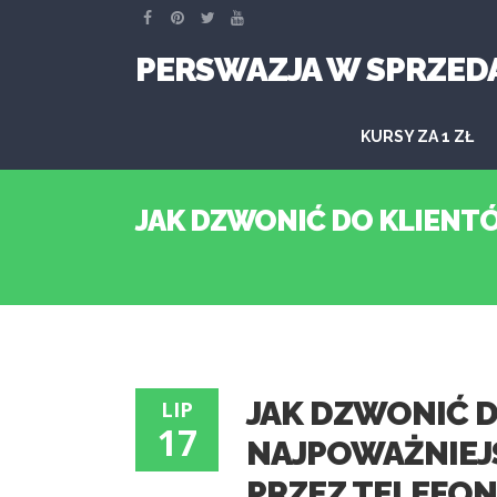
PERSWAZJA W SPRZED
KURSY ZA 1 ZŁ
JAK DZWONIĆ DO KLIENTÓ
JAK DZWONIĆ D
LIP
17
NAJPOWAŻNIEJ
PRZEZ TELEFON