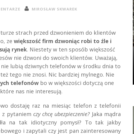
MENTARZE
MIROSŁAW SKWAREK
lturze strach przed dzwonieniem do klientów
go, ze
większość firm dzwoniąc robi to źle i
sują rynek
. Niestety w ten sposób większość
esów nie dzwoni do swoich klientów. Uważają,
 nie lubią dziwnych telefonów w środku dnia to
 też tego nie znosi. Nic bardziej mylnego. Nie
ych telefonów
bo w większości dotyczą one
tóre nas nie interesują.
owo dostaję raz na miesiąc telefon z telefonii
 z pytaniem
czy chcę ubezpieczenie?
Jaka mądra
ła na tak idiotyczny pomysł? To tak jakby
ebowego i zapytali czy jest pan zainteresowany