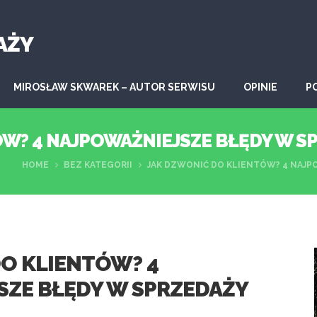
AŻY
MIROSŁAW SKWAREK – AUTOR SERWISU
OPINIE
P
W? 4 NAJPOWAŻNIEJSZE BŁĘDY W S
HOME
BEZ KATEGORII
JAK DZWONIĆ DO KLIENTÓW? 4 NAJP
O KLIENTÓW? 4
SZE BŁĘDY W SPRZEDAŻY