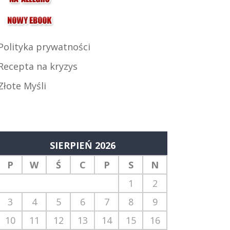
Polityka prywatności
Recepta na kryzys
Złote Myśli
SIERPIEŃ 2026
P
W
Ś
C
P
S
N
1
2
3
4
5
6
7
8
9
10
11
12
13
14
15
16