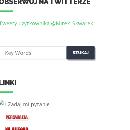
OBSERWUJ NA TWITTERZE
Tweety użytkownika @Mirek_Skwarek
LINKI