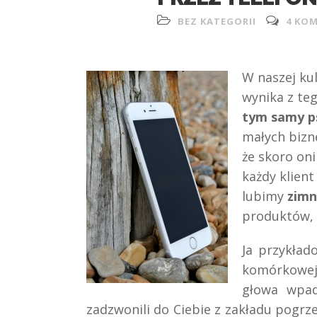
BEZ KATEGORII
4 KO
W naszej ku
wynika z te
tym samy p
małych bizn
że skoro oni
każdy klient
lubimy
zimn
produktów, k
Ja przykład
komórkowej
głowa wpad
zadzwonili do Ciebie z zakładu pogrz