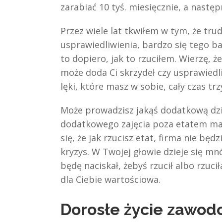
zarabiać 10 tyś. miesięcznie, a nastę
Przez wiele lat tkwiłem w tym, że tru
usprawiedliwienia, bardzo się tego ba
to dopiero, jak to rzuciłem. Wierzę, ż
może doda Ci skrzydeł czy usprawiedli
lęki, które masz w sobie, cały czas trz
Może prowadzisz jakąś dodatkową dzia
dodatkowego zajęcia poza etatem masz
się, że jak rzucisz etat, firma nie będ
kryzys. W Twojej głowie dzieje się mn
będę naciskał, żebyś rzucił albo rzuci
dla Ciebie wartościowa.
Dorosłe życie zawod