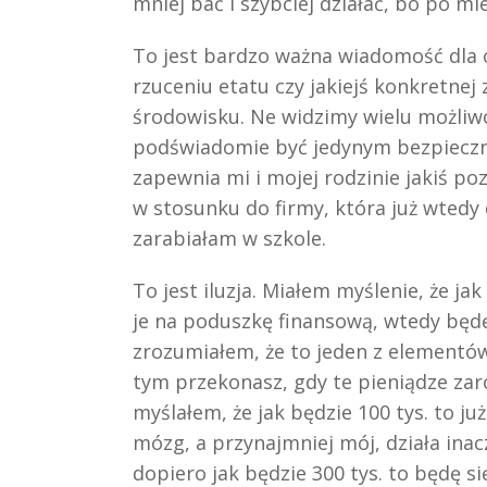
mniej bać i szybciej działać, bo po m
To jest bardzo ważna wiadomość dla o
rzuceniu etatu czy jakiejś konkretnej 
środowisku. Ne widzimy wielu możliwo
podświadomie być jedynym bezpieczny
zapewnia mi i mojej rodzinie jakiś p
w stosunku do firmy, która już wtedy 
zarabiałam w szkole.
To jest iluzja. Miałem myślenie, że ja
je na poduszkę finansową, wtedy będę 
zrozumiałem, że to jeden z elementów
tym przekonasz, gdy te pieniądze zaro
myślałem, że jak będzie 100 tys. to już
mózg, a przynajmniej mój, działa inac
dopiero jak będzie 300 tys. to będę si