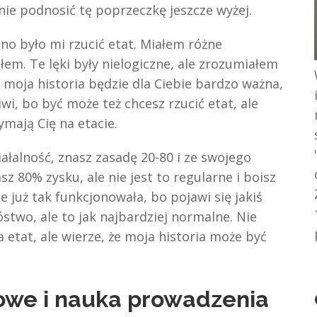
pnie podnosić tę poprzeczkę jeszcze wyżej.
dno było mi rzucić etat. Miałem różne
łem. Te lęki były nielogiczne, ale zrozumiałem
e moja historia będzie dla Ciebie bardzo ważna,
wi, bo być może też chcesz rzucić etat, ale
ymają Cię na etacie.
łalność, znasz zasadę 20-80 i ze swojego
 80% zysku, ale nie jest to regularne i boisz
zie już tak funkcjonowała, bo pojawi się jakiś
óstwo, ale to jak najbardziej normalne. Nie
ła etat, ale wierze, że moja historia może być
owe i nauka prowadzenia