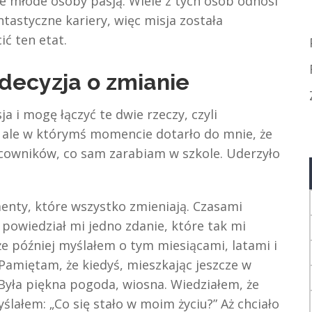
 te młode osoby pasją. Wiele z tych osób odnosi
tastyczne kariery, więc misja została
ić ten etat.
 decyzja o zmianie
a i mogę łączyć te dwie rzeczy, czyli
, ale w którymś momencie dotarło do mnie, że
cowników, co sam zarabiam w szkole. Uderzyło
nty, które wszystko zmieniają. Czasami
powiedział mi jedno zdanie, które tak mi
e później myślałem o tym miesiącami, latami i
amiętam, że kiedyś, mieszkając jeszcze w
Była piękna pogoda, wiosna. Wiedziałem, że
ślałem: „Co się stało w moim życiu?” Aż chciało