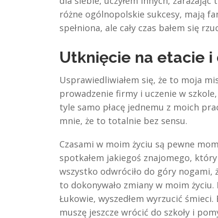
dla siebie, uczyłem innych, zarażając
różne ogólnopolskie sukcesy, mają fan
spełniona, ale cały czas bałem się rzuc
Utknięcie na etacie i
Usprawiedliwiałem się, że to moja misj
prowadzenie firmy i uczenie w szkole
tyle samo płacę jednemu z moich pra
mnie, że to totalnie bez sensu.
Czasami w moim życiu są pewne mome
spotkałem jakiegoś znajomego, który 
wszystko odwróciło do góry nogami, ż
to dokonywało zmiany w moim życiu. P
Łukowie, wyszedłem wyrzucić śmieci. 
muszę jeszcze wrócić do szkoły i pomy