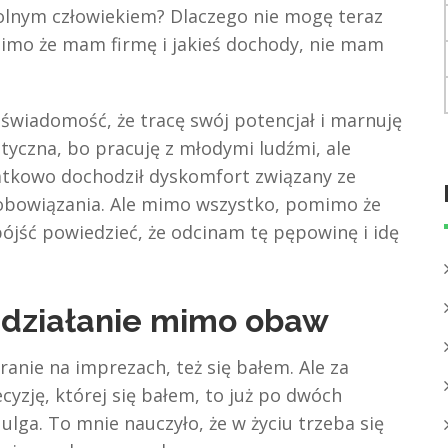
wolnym człowiekiem? Dlaczego nie mogę teraz
 mimo że mam firmę i jakieś dochody, nie mam
 świadomość, że tracę swój potencjał i marnuję
styczna, bo pracuję z młodymi ludźmi, ale
atkowo dochodził dyskomfort związany ze
 zobowiązania. Ale mimo wszystko, pomimo że
pójść powiedzieć, że odcinam tę pępowinę i idę
 działanie mimo obaw
anie na imprezach, też się bałem. Ale za
zję, której się bałem, to już po dwóch
ulga. To mnie nauczyło, że w życiu trzeba się