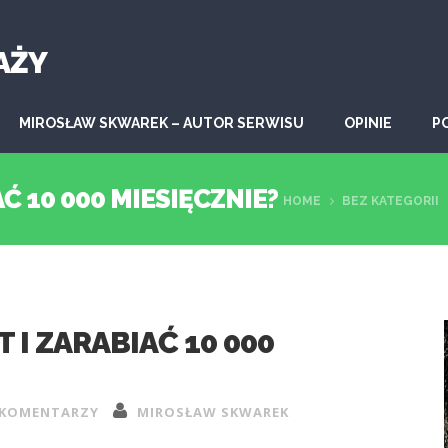
AŻY
MIROSŁAW SKWAREK – AUTOR SERWISU
OPINIE
P
AĆ 10 000 MIESIĘCZNIE?
HOME
BEZ KATEGORII
T I ZARABIAĆ 10 000
 KOMENTARZY
MIROSŁAW SKWAREK