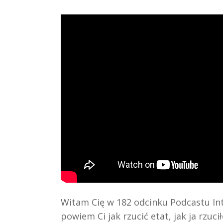
Witam Cię w 182 odcinku Podcastu I
powiem Ci jak rzucić etat, jak ja rzuci