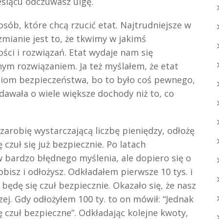
iesiącu odczuwasz ulgę.
sób, które chcą rzucić etat. Najtrudniejsze w
zmianie jest to, że tkwimy w jakimś
ści i rozwiązań. Etat wydaje nam się
m rozwiązaniem. Ja też myślałem, że etat
oziom bezpieczeństwa, bo to było coś pewnego,
dawała o wiele większe dochody niż to, co
k zarobię wystarczającą liczbę pieniędzy, odłożę
czuł się już bezpiecznie. Po latach
 bardzo błędnego myślenia, ale dopiero się o
bisz i odłożysz. Odkładałem pierwsze 10 tys. i
 będę się czuł bezpiecznie. Okazało się, że nasz
zej. Gdy odłożyłem 100 ty. to on mówił: “Jednak
ę czuł bezpieczne”. Odkładając kolejne kwoty,