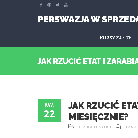
PERSWAZJA W SPRZED
KURSY ZA 1 ZŁ
JAK RZUCIĆ ETAT I ZARABI
JAK RZUCIĆ ETA
KW.
22
MIESIĘCZNIE?
BEZ KATEGORII
BRAK