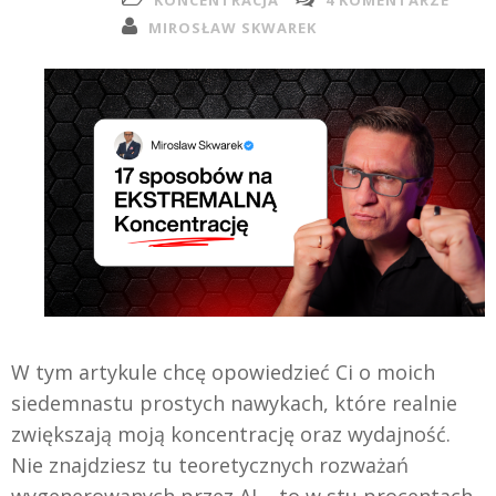
KONCENTRACJA
4 KOMENTARZE
MIROSŁAW SKWAREK
W tym artykule chcę opowiedzieć Ci o moich
siedemnastu prostych nawykach, które realnie
zwiększają moją koncentrację oraz wydajność.
Nie znajdziesz tu teoretycznych rozważań
wygenerowanych przez AI – to w stu procentach