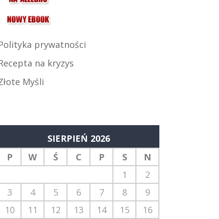
Polityka prywatności
Recepta na kryzys
Złote Myśli
SIERPIEŃ 2026
P
W
Ś
C
P
S
N
1
2
3
4
5
6
7
8
9
10
11
12
13
14
15
16