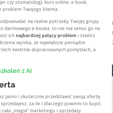
er czy stomatolog), kurs online, e-book,
je problem Twojego klienta.
i odpowiadać na realne potrzeby Twojej grupy
jego darmowego e-booka, to nie ma sensu go na
jest ich
najbardziej palący problem
i stwórz
dczenia wynika, że największe pieniądze
trzech świetnie dopracowanych pomysłach, a
zkoleń z AI
erta
z jasno i skutecznie przedstawić swoją ofertę.
sprzedajesz, za ile i dlaczego powinni to kupić
ę cała „magia” marketingu i sprzedaży.