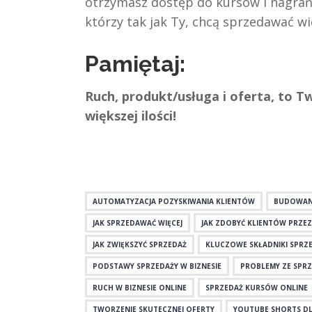
otrzymasz dostęp do kursów i nagrań,
którzy tak jak Ty, chcą sprzedawać wi
Pamiętaj:
Ruch, produkt/usługa i oferta, to T
większej ilości!
AUTOMATYZACJA POZYSKIWANIA KLIENTÓW
BUDOWANI
JAK SPRZEDAWAĆ WIĘCEJ
JAK ZDOBYĆ KLIENTÓW PRZEZ
JAK ZWIĘKSZYĆ SPRZEDAŻ
KLUCZOWE SKŁADNIKI SPRZ
PODSTAWY SPRZEDAŻY W BIZNESIE
PROBLEMY ZE SPR
RUCH W BIZNESIE ONLINE
SPRZEDAŻ KURSÓW ONLINE
TWORZENIE SKUTECZNEJ OFERTY
YOUTUBE SHORTS DL