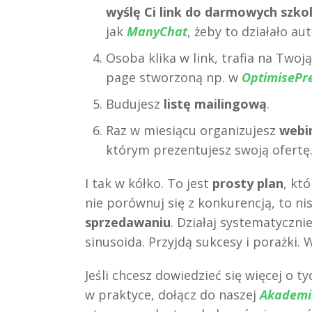
wyślę Ci link do darmowych szkol
jak
ManyChat
, żeby to działało au
Osoba klika w link, trafia na Twoj
page stworzoną np. w
OptimisePr
Budujesz
listę mailingową
.
Raz w miesiącu organizujesz
webi
którym prezentujesz swoją ofertę
I tak w kółko. To jest
prosty plan
, któ
nie porównuj się z konkurencją, to ni
sprzedawaniu
. Działaj systematyczni
sinusoida. Przyjdą sukcesy i porażki. 
Jeśli chcesz dowiedzieć się więcej o t
w praktyce, dołącz do naszej
Akademii