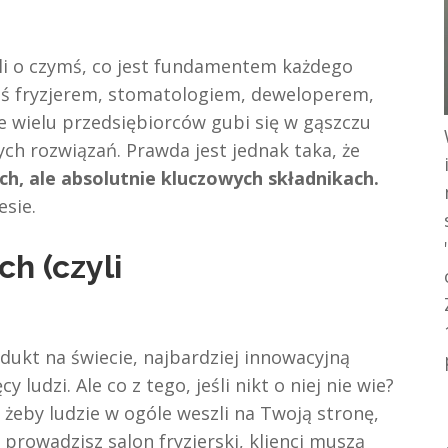
i o czymś, co jest fundamentem każdego
steś fryzjerem, stomatologiem, deweloperem,
że wielu przedsiębiorców gubi się w gąszczu
ych rozwiązań. Prawda jest jednak taka, że
ch, ale absolutnie kluczowych składnikach.
esie.
h (czyli
dukt na świecie, najbardziej innowacyjną
 ludzi. Ale co z tego, jeśli nikt o niej nie wie?
 żeby ludzie w ogóle weszli na Twoją stronę,
li prowadzisz salon fryzjerski, klienci muszą