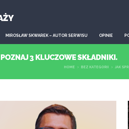
AŻY
MIROSŁAW SKWAREK – AUTOR SERWISU
OPINIE
P
 POZNAJ 3 KLUCZOWE SKŁADNIKI.
HOME
BEZ KATEGORII
JAK SP