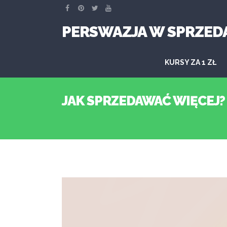
PERSWAZJA W SPRZED
KURSY ZA 1 ZŁ
JAK SPRZEDAWAĆ WIĘCEJ?