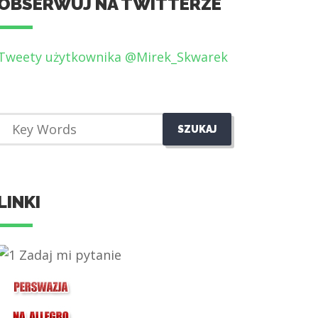
OBSERWUJ NA TWITTERZE
Tweety użytkownika @Mirek_Skwarek
LINKI