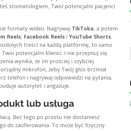
jesteś stomatologiem, Twoi potencjalni pacjenci
tkie formaty wideo. Nagrywaj
TikToka
, a potem
am Reels
,
Facebook Reels
i
YouTube Shorts
.
sobnych treści na każdą platformę, to samo
Twoi potencjalni klienci. I nie przejmuj się
enia wynika, że im prościej i szybciej
 porządny mikrofon, żeby Twój głos brzmiał
rz telefon i nagrywaj odpowiedzi na pytania,
 buduje autorytet i angażuje.
odukt lub usługa
płacą. Bez tego po prostu nie dostaniesz
go do zaoferowania. To może być fizyczny