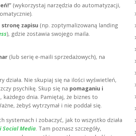
eń!”
(wykorzystaj narzędzia do automatyzacji,
tomatycznie).
ą
stronę zapisu
(np. zoptymalizowaną landing
ess
), gdzie zostawia swojego maila.
nar
(lub serię e-maili sprzedażowych), na
.
ry działa. Nie skupiaj się na ilości wyświetleń,
szczy psychikę. Skup się na
pomaganiu i
e, każdego dnia. Pamiętaj, że biznes to
Ważne, żebyś wytrzymał i nie poddał się.
ych systemach i zobaczyć, jak to wszystko działa
 Social Media
. Tam poznasz szczegóły,