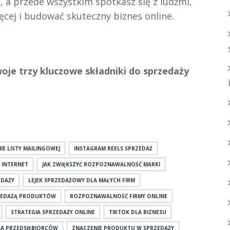
 a przede wszystkim spotkasz się z ludźmi,
ęcej i budować skuteczny biznes online.
woje trzy kluczowe składniki do sprzedaży
E LISTY MAILINGOWEJ
INSTAGRAM REELS SPRZEDAŻ
 INTERNET
JAK ZWIĘKSZYĆ ROZPOZNAWALNOŚĆ MARKI
EDAŻY
LEJEK SPRZEDAŻOWY DLA MAŁYCH FIRM
ZEDAŻĄ PRODUKTÓW
ROZPOZNAWALNOŚĆ FIRMY ONLINE
STRATEGIA SPRZEDAŻY ONLINE
TIKTOK DLA BIZNESU
A PRZEDSIĘBIORCÓW
ZNACZENIE PRODUKTU W SPRZEDAŻY