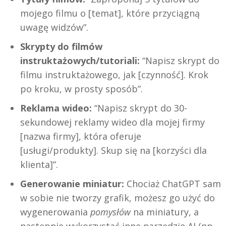
mojego filmu o [temat], które przyciągną
uwagę widzów”.
Skrypty do filmów
instruktażowych/tutoriali:
“Napisz skrypt do
filmu instruktażowego, jak [czynność]. Krok
po kroku, w prosty sposób”.
Reklama wideo:
“Napisz skrypt do 30-
sekundowej reklamy wideo dla mojej firmy
[nazwa firmy], która oferuje
[usługi/produkty]. Skup się na [korzyści dla
klienta]”.
Generowanie miniatur:
Chociaż ChatGPT sam
w sobie nie tworzy grafik, możesz go użyć do
wygenerowania
pomysłów
na miniatury, a
następnie wykorzystać inne narzędzie AI (np.