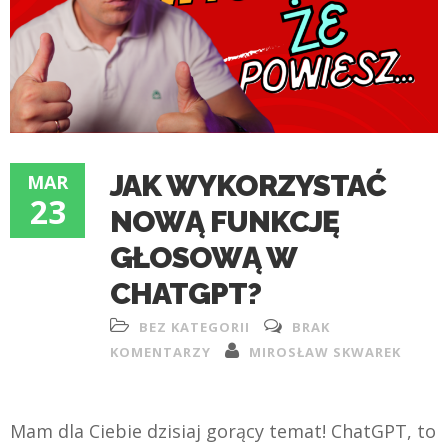
JAK WYKORZYSTAĆ
MAR
23
NOWĄ FUNKCJĘ
GŁOSOWĄ W
CHATGPT?
BEZ KATEGORII
BRAK
KOMENTARZY
MIROSŁAW SKWAREK
Mam dla Ciebie dzisiaj gorący temat! ChatGPT, to