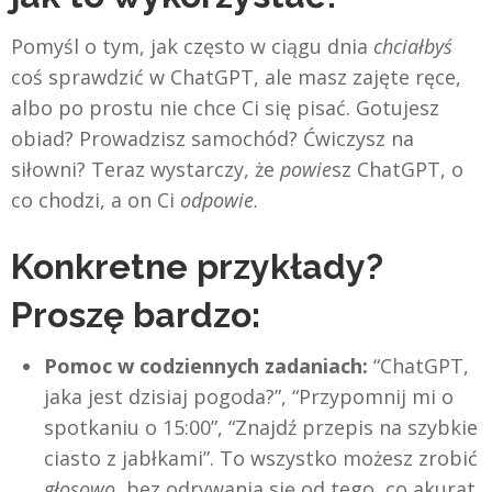
Pomyśl o tym, jak często w ciągu dnia
chciałbyś
coś sprawdzić w ChatGPT, ale masz zajęte ręce,
albo po prostu nie chce Ci się pisać. Gotujesz
obiad? Prowadzisz samochód? Ćwiczysz na
siłowni? Teraz wystarczy, że
powie
sz ChatGPT, o
co chodzi, a on Ci
odpowie
.
Konkretne przykłady?
Proszę bardzo:
Pomoc w codziennych zadaniach:
“ChatGPT,
jaka jest dzisiaj pogoda?”, “Przypomnij mi o
spotkaniu o 15:00”, “Znajdź przepis na szybkie
ciasto z jabłkami”. To wszystko możesz zrobić
głosowo
, bez odrywania się od tego, co akurat