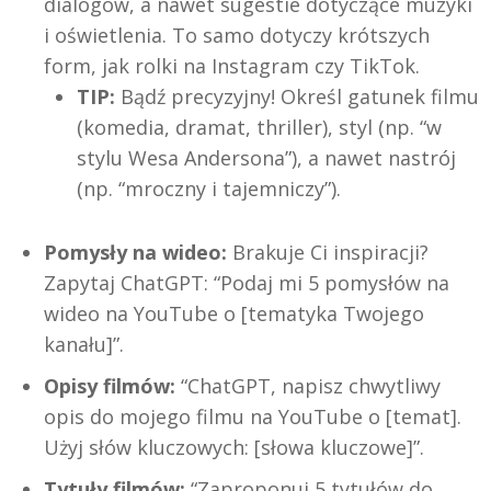
dialogów, a nawet sugestie dotyczące muzyki
i oświetlenia. To samo dotyczy krótszych
form, jak rolki na Instagram czy TikTok.
TIP:
Bądź precyzyjny! Określ gatunek filmu
(komedia, dramat, thriller), styl (np. “w
stylu Wesa Andersona”), a nawet nastrój
(np. “mroczny i tajemniczy”).
Pomysły na wideo:
Brakuje Ci inspiracji?
Zapytaj ChatGPT: “Podaj mi 5 pomysłów na
wideo na YouTube o [tematyka Twojego
kanału]”.
Opisy filmów:
“ChatGPT, napisz chwytliwy
opis do mojego filmu na YouTube o [temat].
Użyj słów kluczowych: [słowa kluczowe]”.
Tytuły filmów:
“Zaproponuj 5 tytułów do