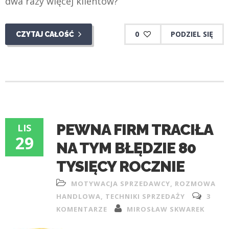
dwa razy więcej klientów?
0
PODZIEL SIĘ
CZYTAJ CAŁOŚĆ
PEWNA FIRM TRACIŁA
LIS
29
NA TYM BŁĘDZIE 80
TYSIĘCY ROCZNIE
MOTYWACJA SPRZEDAWCY
,
ROZMOWA
HANDLOWA
,
TECHNIKI SPRZEDAŻY
3
KOMENTARZE
MIROSŁAW SKWAREK