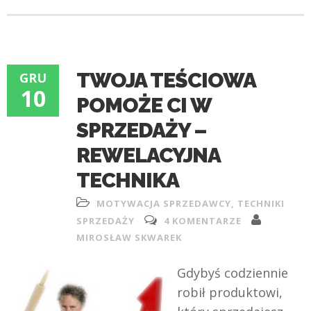
TWOJA TEŚCIOWA
GRU
10
POMOŻE CI W
SPRZEDAŻY –
REWELACYJNA
TECHNIKA
MOTYWACJA SPRZEDAWCY
,
TECHNIKI
SPRZEDAŻY
4 KOMENTARZE
MIROSŁAW SKWAREK
Gdybyś codziennie
robił produktowi,