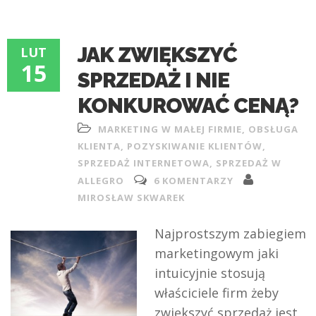
JAK ZWIĘKSZYĆ
LUT
15
SPRZEDAŻ I NIE
KONKUROWAĆ CENĄ?
MARKETING W MAŁEJ FIRMIE
,
OBSŁUGA
KLIENTA
,
POZYSKIWANIE KLIENTÓW
,
SPRZEDAŻ INTERNETOWA
,
SPRZEDAŻ W
ALLEGRO
6 KOMENTARZY
MIROSŁAW SKWAREK
Najprostszym zabiegiem
marketingowym jaki
intuicyjnie stosują
właściciele firm żeby
zwiększyć sprzedaż jest