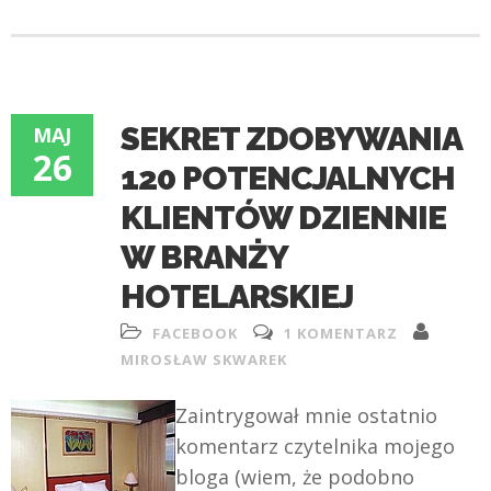
SEKRET ZDOBYWANIA
MAJ
26
120 POTENCJALNYCH
KLIENTÓW DZIENNIE
W BRANŻY
HOTELARSKIEJ
FACEBOOK
1 KOMENTARZ
MIROSŁAW SKWAREK
Zaintrygował mnie ostatnio
komentarz czytelnika mojego
bloga (wiem, że podobno