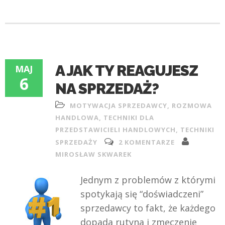
A JAK TY REAGUJESZ
MAJ
6
NA SPRZEDAŻ?
MOTYWACJA SPRZEDAWCY
,
ROZMOWA
HANDLOWA
,
TECHNIKI DLA
PRZEDSTAWICIELI HANDLOWYCH
,
TECHNIKI
SPRZEDAŻY
2 KOMENTARZE
MIROSŁAW SKWAREK
Jednym z problemów z którymi
spotykają się “doświadczeni”
sprzedawcy to fakt, że każdego
dopada rutyna i zmęczenie