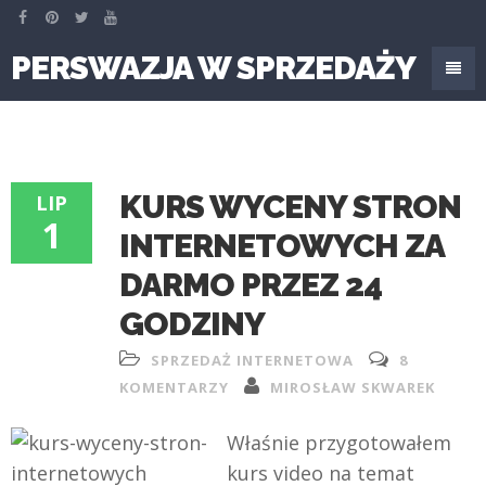
PERSWAZJA W SPRZEDAŻY
KURS WYCENY STRON
LIP
1
INTERNETOWYCH ZA
DARMO PRZEZ 24
GODZINY
SPRZEDAŻ INTERNETOWA
8
KOMENTARZY
MIROSŁAW SKWAREK
Właśnie przygotowałem
kurs video na temat