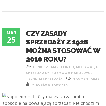
CZY ZASADY
MAR
25
SPRZEDAŻY Z 1928
MOŻNA STOSOWAĆ W
2010 ROKU?
GENIUSZE MARKETINGU
,
MOTYWACJA
SPRZEDAWCY
,
ROZMOWA HANDLOWA
,
TECHNIKI SPRZEDAŻY
4 KOMENTARZE
MIROSŁAW SKWAREK
Czy marzysz czasami o
sposobie na powalającą sprzedaż. Nie chodzi mi