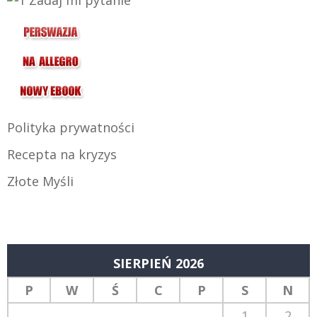
Polityka prywatności
Recepta na kryzys
Złote Myśli
SIERPIEŃ 2026
P
W
Ś
C
P
S
N
1
2