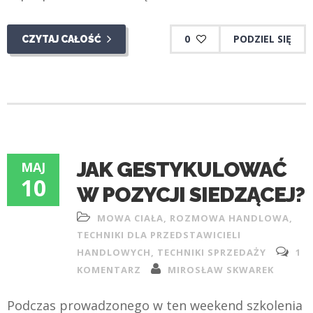
0
PODZIEL SIĘ
CZYTAJ CAŁOŚĆ
JAK GESTYKULOWAĆ
MAJ
10
W POZYCJI SIEDZĄCEJ?
MOWA CIAŁA
,
ROZMOWA HANDLOWA
,
TECHNIKI DLA PRZEDSTAWICIELI
HANDLOWYCH
,
TECHNIKI SPRZEDAŻY
1
KOMENTARZ
MIROSŁAW SKWAREK
Podczas prowadzonego w ten weekend szkolenia