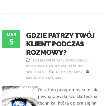
GDZIE PATRZY TWÓJ
MAR
5
KLIENT PODCZAS
ROZMOWY?
DARMOWE KURSY
,
MOWA CIAŁA
,
ROZMOWA HANDLOWA
,
TECHNIKI
SPRZEDAŻY
6 KOMENTARZY
MIROSŁAW SKWAREK
Ostatnio przypomniała mi się
pewna powalająco skuteczna
technika, która opiera się na