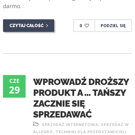
darmo.
0
PODZIEL SIĘ
CZYTAJ CAŁOŚĆ
WPROWADŹ DROŻSZY
CZE
29
PRODUKT A … TAŃSZY
ZACZNIE SIĘ
SPRZEDAWAĆ
SPRZEDAŻ INTERNETOWA
,
SPRZEDAŻ W
ALLEGRO
,
TECHNIKI DLA PRZEDSTAWICIELI