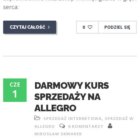
serca:
0
PODZIEL SIĘ
CZYTAJ CAŁOŚĆ
DARMOWY KURS
CZE
1
SPRZEDAŻY NA
ALLEGRO
SPRZEDAŻ INTERNETOWA
,
SPRZEDAŻ W
ALLEGRO
6 KOMENTARZY
MIROSŁAW SKWAREK