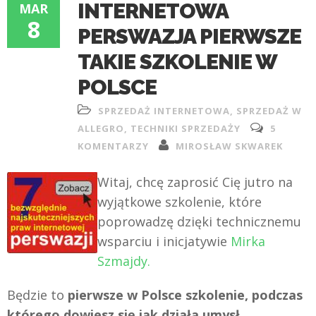
INTERNETOWA
MAR
8
PERSWAZJA PIERWSZE
TAKIE SZKOLENIE W
POLSCE
SPRZEDAŻ INTERNETOWA
,
SPRZEDAŻ W
ALLEGRO
,
TECHNIKI SPRZEDAŻY
5
KOMENTARZY
MIROSŁAW SKWAREK
Witaj, chcę zaprosić Cię jutro na
wyjątkowe szkolenie, które
poprowadzę dzięki technicznemu
wsparciu i inicjatywie
Mirka
Szmajdy.
Będzie to
pierwsze w Polsce szkolenie, podczas
którego dowiesz się jak działa umysł