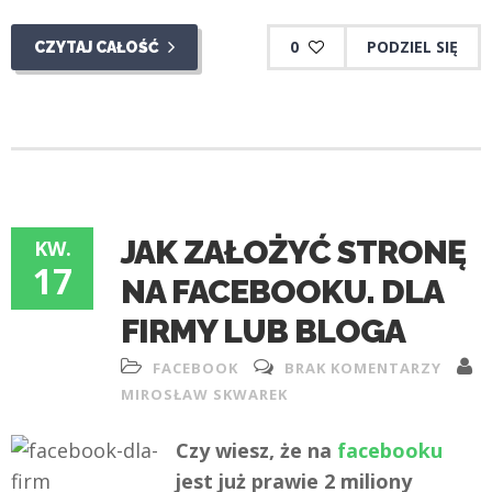
0
PODZIEL SIĘ
CZYTAJ CAŁOŚĆ
JAK ZAŁOŻYĆ STRONĘ
KW.
17
NA FACEBOOKU. DLA
FIRMY LUB BLOGA
FACEBOOK
BRAK KOMENTARZY
MIROSŁAW SKWAREK
Czy wiesz, że na
facebooku
jest już prawie 2 miliony