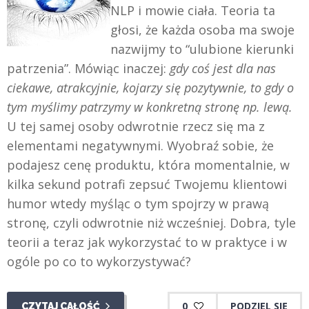
NLP i mowie ciała. Teoria ta
głosi, że każda osoba ma swoje
nazwijmy to “ulubione kierunki
patrzenia”. Mówiąc inaczej:
gdy coś jest dla nas
ciekawe, atrakcyjnie, kojarzy się pozytywnie, to gdy o
tym myślimy patrzymy w konkretną stronę np. lewą.
U tej samej osoby odwrotnie rzecz się ma z
elementami negatywnymi. Wyobraź sobie, że
podajesz cenę produktu, która momentalnie, w
kilka sekund potrafi zepsuć Twojemu klientowi
humor wtedy myśląc o tym spojrzy w prawą
stronę, czyli odwrotnie niż wcześniej. Dobra, tyle
teorii a teraz jak wykorzystać to w praktyce i w
ogóle po co to wykorzystywać?
0
PODZIEL SIĘ
CZYTAJ CAŁOŚĆ