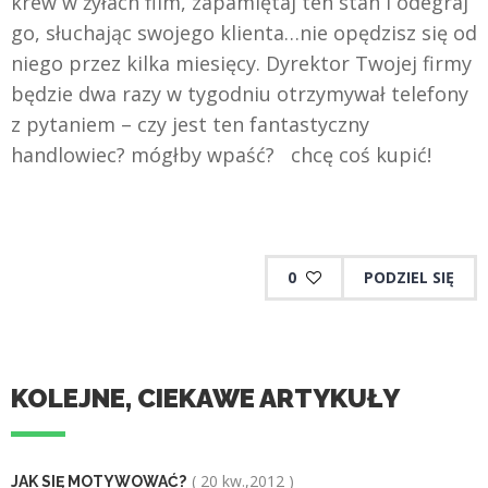
krew w żyłach film, zapamiętaj ten stan i odegraj
go, słuchając swojego klienta…nie opędzisz się od
niego przez kilka miesięcy. Dyrektor Twojej firmy
będzie dwa razy w tygodniu otrzymywał telefony
z pytaniem – czy jest ten fantastyczny
handlowiec? mógłby wpaść? chcę coś kupić!
0
PODZIEL SIĘ
KOLEJNE, CIEKAWE ARTYKUŁY
( 20 kw.,2012 )
JAK SIĘ MOTYWOWAĆ?