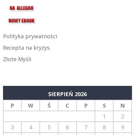
Polityka prywatności
Recepta na kryzys
Złote Myśli
SIERPIEŃ 2026
P
W
Ś
C
P
S
N
1
2
3
4
5
6
7
8
9