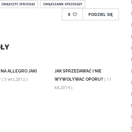
K ZWIĘKSZYĆ SPRZEDAŻ
ZWIĘKSZANIE SPRZEDAŻY
0
PODZIEL SIĘ
UŁY
NA ALLEGRO JAKI
JAK SPRZEDAWAĆ I NIE
( 5 wrz,2012 )
( 11
?
WYWOŁYWAĆ OPORU?
lut,2014 )