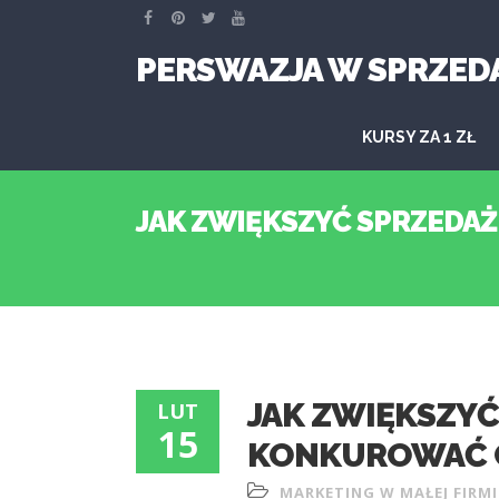
PERSWAZJA W SPRZED
KURSY ZA 1 ZŁ
JAK ZWIĘKSZYĆ SPRZEDAŻ
JAK ZWIĘKSZYĆ 
LUT
15
KONKUROWAĆ 
MARKETING W MAŁEJ FIRMI