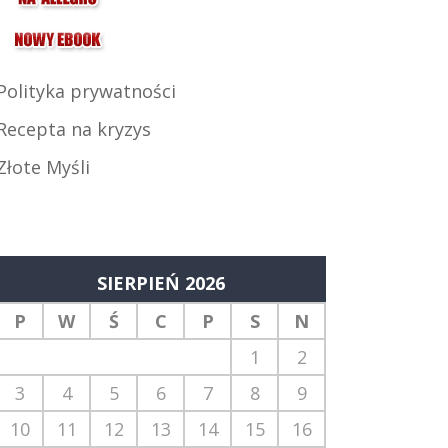
Polityka prywatności
Recepta na kryzys
Złote Myśli
SIERPIEŃ 2026
P
W
Ś
C
P
S
N
1
2
3
4
5
6
7
8
9
10
11
12
13
14
15
16