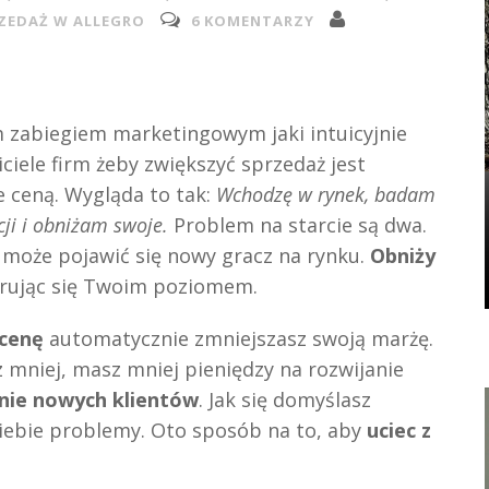
ZEDAŻ W ALLEGRO
6 KOMENTARZY
 zabiegiem marketingowym jaki intuicyjnie
iciele firm żeby zwiększyć sprzedaż jest
 ceną. Wygląda to tak:
Wchodzę w rynek, badam
ji i obniżam swoje.
Problem na starcie są dwa.
 może pojawić się nowy gracz na rynku.
Obniży
rując się Twoim poziomem.
 cenę
automatycznie zmniejszasz swoją marżę.
 mniej, masz mniej pieniędzy na rozwijanie
nie nowych klientów
. Jak się domyślasz
Ciebie problemy. Oto sposób na to, aby
uciec z