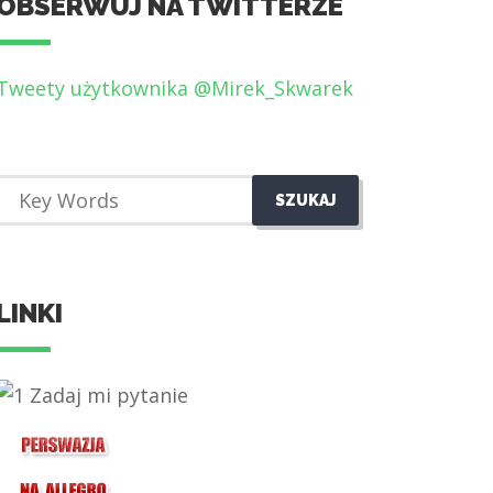
OBSERWUJ NA TWITTERZE
Tweety użytkownika @Mirek_Skwarek
LINKI