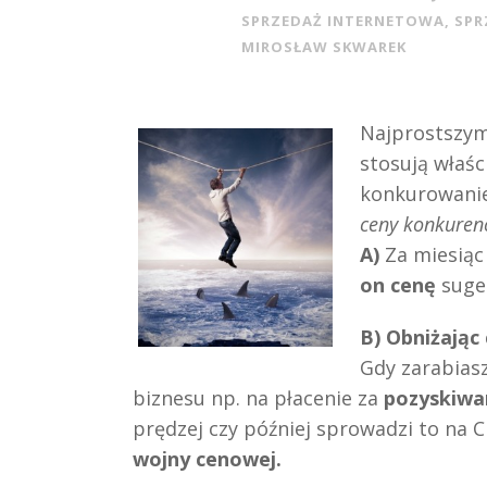
SPRZEDAŻ INTERNETOWA
,
SPR
MIROSŁAW SKWAREK
Najprostszym
stosują właśc
konkurowanie
ceny konkurenc
A)
Za miesiąc
on cenę
suge
B)
Obniżając
Gdy zarabiasz
biznesu np. na płacenie za
pozyskiwa
prędzej czy później sprowadzi to na 
wojny cenowej.