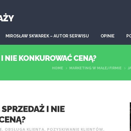
AŻY
MIROSŁAW SKWAREK – AUTOR SERWISU
OPINIE
P
 I NIE KONKUROWAĆ CENĄ?
HOME
MARKETING W MAŁEJ FIRMIE
J
SPRZEDAŻ I NIE
CENĄ?
E
,
OBSŁUGA KLIENTA
,
POZYSKIWANIE KLIENTÓW
,