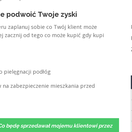
że podwoić Twoje zyski
eru zaplanuj sobie co Twój klient może
ej zacznij od tego co może kupić gdy kupi
o pielęgnacji podłóg
 na zabezpieczenie mieszkania przed
Co będę sprzedawał mojemu klientowi przez