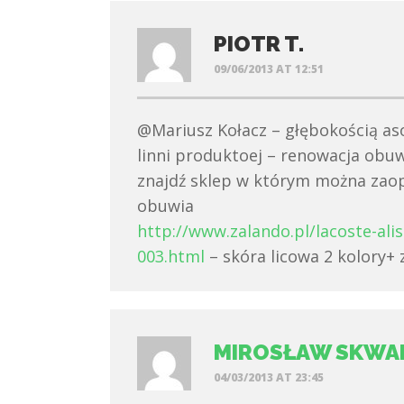
PIOTR T.
09/06/2013 AT 12:51
@Mariusz Kołacz – głębokością as
linni produktoej – renowacja obu
znajdź sklep w którym można zaopa
obuwia
http://www.zalando.pl/lacoste-alis
003.html
– skóra licowa 2 kolory+ 
MIROSŁAW SKWA
04/03/2013 AT 23:45