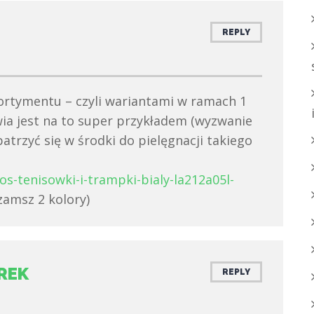
REPLY
ortymentu – czyli wariantami w ramach 1
wia jest na to super przykładem (wyzwanie
trzyć się w środki do pielęgnacji takiego
os-tenisowki-i-trampki-bialy-la212a05l-
zamsz 2 kolory)
REK
REPLY