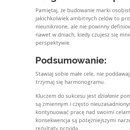
Pamiętaj, że budowanie marki osobiste
jakichkolwiek ambitnych celów to pr
nieuniknione, ale nie powinny definio
nawet w dniach, kiedy czujesz się mni
perspektywie.
Podsumowanie:
Stawiaj sobie małe cele, nie poddawa
trzymaj się harmonogramu.
Kluczem do sukcesu jest
działanie
pomi
są zmiennym i często nieuzasadnion
kontynuować pracę nad swoimi celami
konsekwencja są potężniejszymi narz
rezultaty przyjdą.