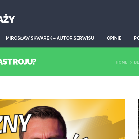
AŻY
MIROSŁAW SKWAREK – AUTOR SERWISU
OPINIE
P
ASTROJU?
HOME
BE