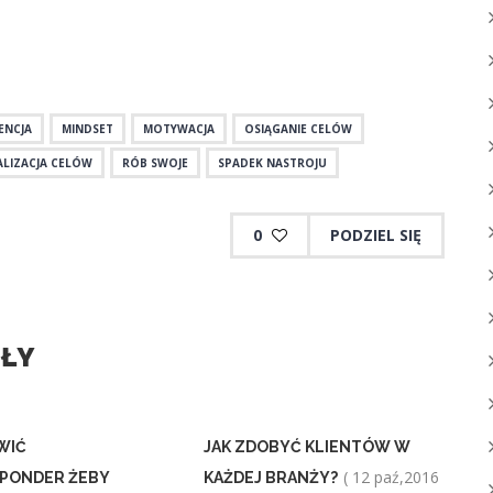
ENCJA
MINDSET
MOTYWACJA
OSIĄGANIE CELÓW
ALIZACJA CELÓW
RÓB SWOJE
SPADEK NASTROJU
0
PODZIEL SIĘ
UŁY
WIĆ
JAK ZDOBYĆ KLIENTÓW W
( 12 paź,2016
PONDER ŻEBY
KAŻDEJ BRANŻY?