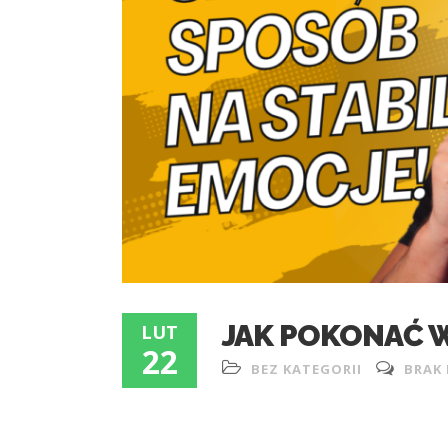
JAK POKONAĆ 
LUT
22
BEZ KATEGORII
BRAK