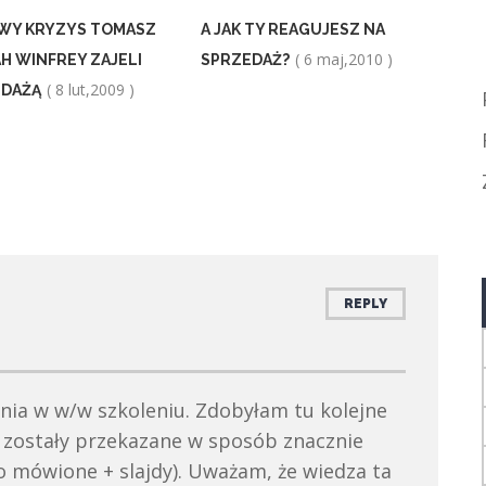
WY KRYZYS TOMASZ
A JAK TY REAGUJESZ NA
( 6 maj,2010 )
AH WINFREY ZAJELI
SPRZEDAŻ?
( 8 lut,2009 )
EDAŻĄ
REPLY
nia w w/w szkoleniu. Zdobyłam tu kolejne
e zostały przekazane w sposób znacznie
o mówione + slajdy). Uważam, że wiedza ta