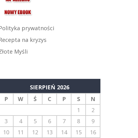
Polityka prywatności
Recepta na kryzys
Złote Myśli
SIERPIEŃ 2026
P
W
Ś
C
P
S
N
1
2
3
4
5
6
7
8
9
10
11
12
13
14
15
16