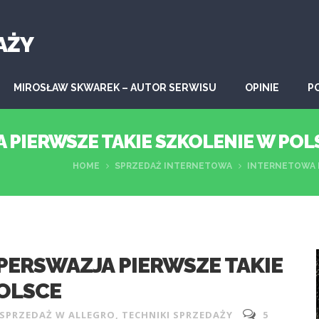
AŻY
MIROSŁAW SKWAREK – AUTOR SERWISU
OPINIE
P
PIERWSZE TAKIE SZKOLENIE W POL
HOME
SPRZEDAŻ INTERNETOWA
INTERNETOWA P
ERSWAZJA PIERWSZE TAKIE
OLSCE
SPRZEDAŻ W ALLEGRO
,
TECHNIKI SPRZEDAŻY
5