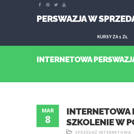
PERSWAZJA W SPRZED
KURSY ZA 1 ZŁ
INTERNETOWA PERSWAZJA 
INTERNETOWA P
MAR
8
SZKOLENIE W P
SPRZEDAŻ INTERNETOWA
,