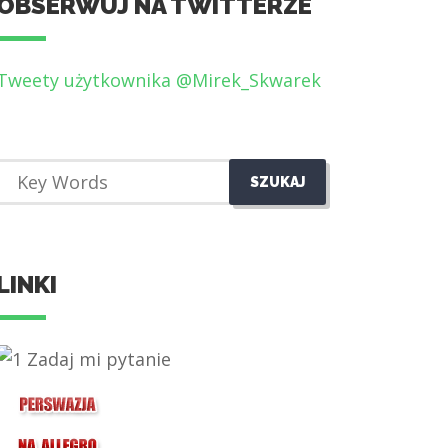
OBSERWUJ NA TWITTERZE
Tweety użytkownika @Mirek_Skwarek
LINKI