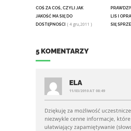
COŚ ZA COŚ, CZYLI JAK
PRAWDZI
JAKOŚĆ MA SIĘ DO
LIS I OPR
( 4 gru,2011 )
DOSTĘPNOŚCI
SIĘ SPRZ
5 KOMENTARZY
ELA
11/03/2010 AT 08:49
Dziękuję za możliwość uczestnicze
niezwykle cenne informacje, któr
ułatwiający zapamiętywanie (słow