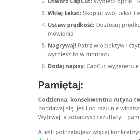
Otwórz CapCut:
Wybierz opcję “T
Wklej tekst:
Skopiuj swój tekst i 
Ustaw prędkość:
Dostosuj prędko
mówienia.
Nagrywaj!
Patrz w obiektyw i czyta
wytniesz to w montażu.
Dodaj napisy:
CapCut wygeneruje 
Pamiętaj:
Codzienna, konsekwentna rutyna tw
poddawaj się, jeśli od razu nie widzis
Wytrwaj, a zobaczysz rezultaty. I pamię
A jeśli potrzebujesz więcej konkretny