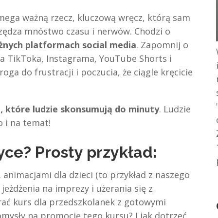
 mega ważną rzecz, kluczową wręcz, którą sam
zczędza mnóstwo czasu i nerwów. Chodzi o
óżnych platformach social media
. Zapomnij o
a TikToka, Instagrama, YouTube Shorts i
oga do frustracji i poczucia, że ciągle kręcicie
i, które ludzie skonsumują do minuty
. Ludzie
 i na temat!
tyce?
Prosty przykład:
 animacjami dla dzieci (to przykład z naszego
jeżdżenia na imprezy i użerania się z
grać kurs dla przedszkolanek z gotowymi
omysły na promocję tego kursu? I jak dotrzeć