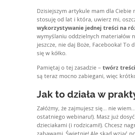
Dzisiejszym artykule mam dla Ciebie
stosuję od lat i która, uwierz mi, os
wykorzystywanie jednej treści na r
wymyślaniu oddzielnych materiałów n
jeszcze, nie daj Boże, Facebooka! To dr
się w kółko.
Pamiętaj o tej zasadzie –
twórz treśc
są teraz mocno zabiegani, więc krótko
Jak to działa w prak
Załóżmy, że zajmujesz się… nie wiem…
ostatniego webinaru!). Masz już dosyć 
dzieciakami (i rodzicami!). Chcesz na
zabawami. Świetnie! Ale skąd wziąć p