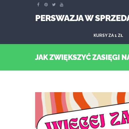
PERSWAZJA W SPRZED
KURSY ZA 1 ZŁ
JAK ZWIĘKSZYĆ ZASIĘGI N