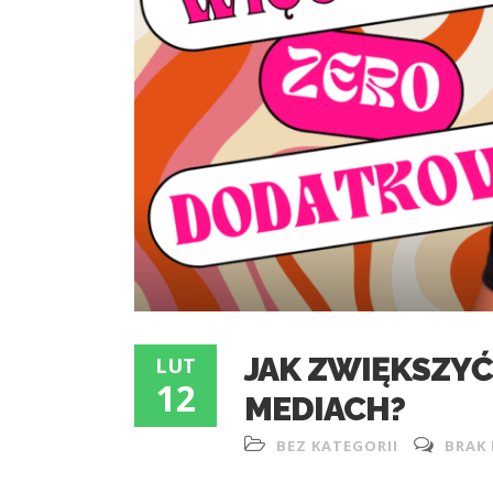
JAK ZWIĘKSZYĆ 
LUT
12
MEDIACH?
BEZ KATEGORII
BRAK