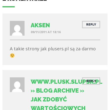
AKSEN
REPLY
09/11/2011 AT 18:16
A takie strony jak plusers.pl są za darmo
WWW.PLUSK.SLUPSK.PL
REPLY
» BLOG ARCHIVE »
JAK ZDOBYĆ
WARTOŚCIOWYCH