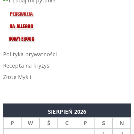
Polityka prywatności
Recepta na kryzys
Złote Myśli
SIERPIEŃ 2026
P
W
Ś
C
P
S
N
1
2