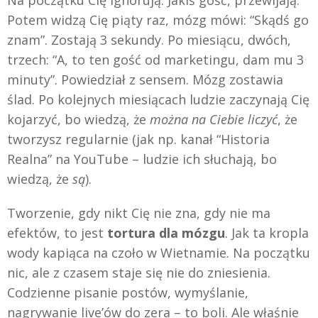
Potem widzą Cię piąty raz, mózg mówi: “Skądś go
znam”. Zostają 3 sekundy. Po miesiącu, dwóch,
trzech: “A, to ten gość od marketingu, dam mu 3
minuty”. Powiedział z sensem. Mózg zostawia
ślad. Po kolejnych miesiącach ludzie zaczynają Cię
kojarzyć, bo wiedzą, że
można na Ciebie liczyć
, że
tworzysz regularnie (jak np. kanał “Historia
Realna” na YouTube – ludzie ich słuchają, bo
wiedzą, że
są
).
Tworzenie, gdy nikt Cię nie zna, gdy nie ma
efektów, to jest
tortura dla mózgu
. Jak ta kropla
wody kapiąca na czoło w Wietnamie. Na początku
nic, ale z czasem staje się nie do zniesienia.
Codzienne pisanie postów, wymyślanie,
nagrywanie live’ów do zera – to boli. Ale właśnie