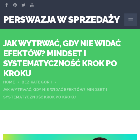
PERSWAZJA W SPRZEDAŻY
JAK WYTRWAĆ, GDY NIE WIDAĆ
EFEKTÓW? MINDSET I
SYSTEMATYCZNOŚĆ KROK PO
KROKU
HOME
BEZ KATEGORII
JAK WYTRWAĆ, GDY NIE WIDAĆ EFEKTÓW? MINDSET I
SYSTEMATYCZNOŚĆ KROK PO KROKU