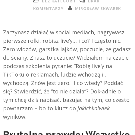
BEZ KATEGORII
BRAK
KOMENTARZY
MIROSŁAW SKWAREK
Zaczynasz działać w social mediach, nagrywasz
pierwsze rolki, robisz live’y… i co? I często nic.
Zero widzów, garstka lajków, poczucie, że gadasz
do ściany. Znasz to uczucie? Widziałem na czacie
podczas szkolenia pytanie: “Robię live’y na
TikToku o reklamach, ludzie wchodzą i…
wychodzą. Znów jest zero.” I co wtedy? Poddać
się? Stwierdzić, że “to nie działa”? Dokładnie o
tym chcę dziś napisać, bazując na tym, co często
powtarzam – bo to klucz do
jakichkolwiek
wyników.
Brutalna prawda: Wszystko