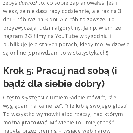
żebyś
dowiózł
to, co sobie zaplanowałeś. Jeśli
wiesz, że nie dasz rady codziennie, ale raz na 3
dni – rób raz na 3 dni. Ale rób to zawsze. To
przyzwyczaja ludzi i algorytmy. Ja np. wiem, że
nagram 2-3 filmy na YouTube w tygodniu i
publikuję je o stałych porach, kiedy moi widzowie
są online (sprawdzam to w statystykach!).
Krok 5: Pracuj nad sobą (i
bądź dla siebie dobry)
Często słyszę “Nie umiem ładnie mówić”, “źle
wyglądam na kamerze”, “nie lubię swojego głosu”.
To wszystko wymówki albo rzeczy, nad którymi
można
pracować
. Mówienie to umiejętność
nabyta przez trening – tysiące webinarów