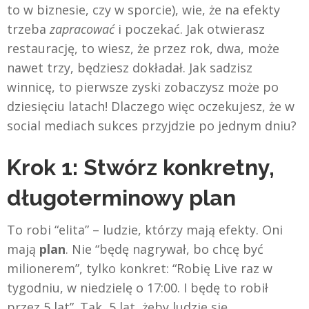
to w biznesie, czy w sporcie), wie, że na efekty
trzeba
zapracować
i poczekać. Jak otwierasz
restaurację, to wiesz, że przez rok, dwa, może
nawet trzy, będziesz dokładał. Jak sadzisz
winnicę, to pierwsze zyski zobaczysz może po
dziesięciu latach! Dlaczego więc oczekujesz, że w
social mediach sukces przyjdzie po jednym dniu?
Krok 1: Stwórz konkretny,
długoterminowy plan
To robi “elita” – ludzie, którzy mają efekty. Oni
mają
plan
. Nie “będę nagrywał, bo chcę być
milionerem”, tylko konkret: “Robię Live raz w
tygodniu, w niedzielę o 17:00. I będę to robił
przez 5 lat”. Tak, 5 lat, żeby ludzie się