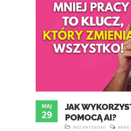
JAK WYKORZYS
MAJ
29
POMOCĄ AI?
BEZ KATEGORII
BRAK