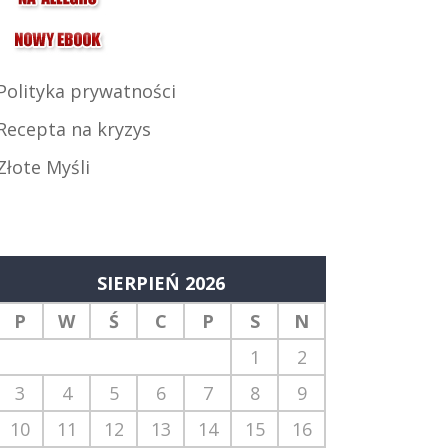
Polityka prywatności
Recepta na kryzys
Złote Myśli
SIERPIEŃ 2026
P
W
Ś
C
P
S
N
1
2
3
4
5
6
7
8
9
10
11
12
13
14
15
16