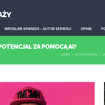
AŻY
MIROSŁAW SKWAREK – AUTOR SERWISU
OPINIE
P
OTENCJAŁ ZA POMOCĄ AI?
HOME
BEZ KATEGORII
J