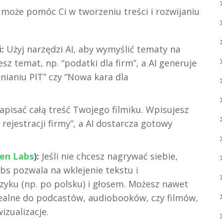
 może pomóc Ci w tworzeniu treści i rozwijaniu
:
Użyj narzędzi AI, aby wymyślić tematy na
sz temat, np. “podatki dla firm”, a AI generuje
nianiu PIT” czy “Nowa kara dla
pisać całą treść Twojego filmiku. Wpisujesz
 rejestracji firmy”, a AI dostarcza gotowy
ven Labs
):
Jeśli nie chcesz nagrywać siebie,
abs pozwala na wklejenie tekstu i
yku (np. po polsku) i głosem. Możesz nawet
dealne do podcastów, audiobooków, czy filmów,
izualizacje.