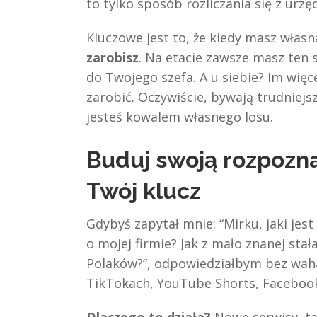
to tylko sposób rozliczania się z ur
Kluczowe jest to, że kiedy masz własn
zarobisz
. Na etacie zawsze masz ten s
do Twojego szefa. A u siebie? Im więc
zarobić. Oczywiście, bywają trudniejs
jesteś kowalem własnego losu.
Buduj swoją rozpozna
Twój klucz
Gdybyś zapytał mnie: “Mirku, jaki jest
o mojej firmie? Jak z mało znanej sta
Polaków?”, odpowiedziałbym bez wah
TikTokach, YouTube Shorts, Facebook 
Dlaczego to działa?
Nowe serwisy, tak