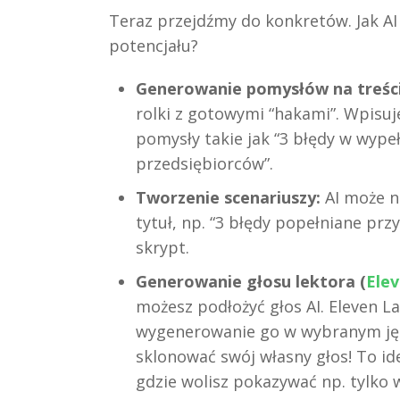
Teraz przejdźmy do konkretów. Jak AI
potencjału?
Generowanie pomysłów na treści
rolki z gotowymi “hakami”. Wpisuje
pomysły takie jak “3 błędy w wypeł
przedsiębiorców”.
Tworzenie scenariuszy:
AI może na
tytuł, np. “3 błędy popełniane przy
skrypt.
Generowanie głosu lektora (
Ele
możesz podłożyć głos AI. Eleven L
wygenerowanie go w wybranym jęz
sklonować swój własny głos! To i
gdzie wolisz pokazywać np. tylko w