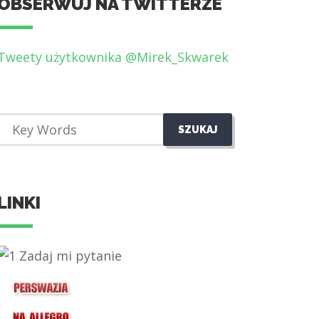
OBSERWUJ NA TWITTERZE
Tweety użytkownika @Mirek_Skwarek
LINKI