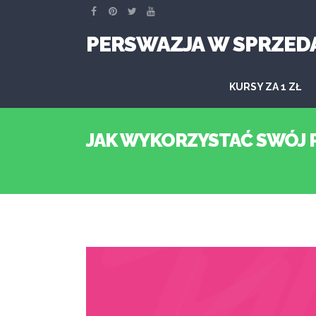
PERSWAZJA W SPRZED
KURSY ZA 1 ZŁ
JAK WYKORZYSTAĆ SWÓJ P