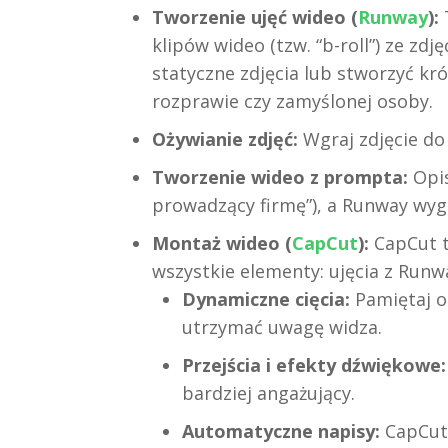
Tworzenie ujęć wideo (
Runway
):
klipów wideo (tzw. “b-roll”) ze z
statyczne zdjęcia lub stworzyć kró
rozprawie czy zamyślonej osoby.
Ożywianie zdjęć:
Wgraj zdjęcie do
Tworzenie wideo z prompta:
Opis
prowadzący firmę”), a Runway wyge
Montaż wideo (
CapCut
):
CapCut t
wszystkie elementy: ujęcia z Runwa
Dynamiczne cięcia:
Pamiętaj o 
utrzymać uwagę widza.
Przejścia i efekty dźwiękowe:
bardziej angażujący.
Automatyczne napisy:
CapCut 