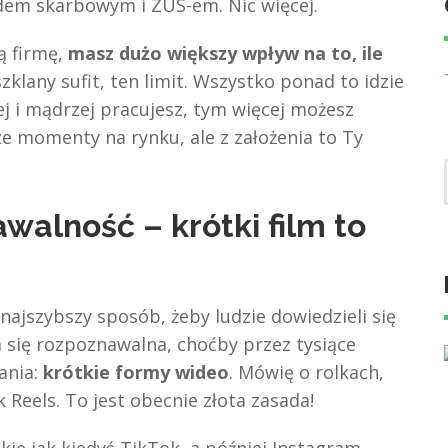
zędem skarbowym i ZUS-em. Nic więcej.
ą firmę,
masz dużo większy wpływ na to, ile
zklany sufit, ten limit. Wszystko ponad to idzie
ej i mądrzej pracujesz, tym więcej możesz
ze momenty na rynku, ale z założenia to Ty
walność – krótki film to
 najszybszy sposób, żeby ludzie dowiedzieli się
ła się rozpoznawalna, choćby przez tysiące
ania:
krótkie formy wideo
. Mówię o rolkach,
Reels. To jest obecnie złota zasada!
ie jak kiedyś TikTok, a później Instagram