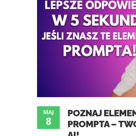
POZNAJ ELEME
MAJ
8
PROMPTA – TW
AI!