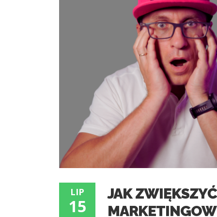
JAK ZWIĘKSZYĆ
LIP
15
MARKETINGOWI