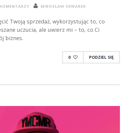
 KOMENTARZY
MIROSŁAW SKWAREK
ić Twoją sprzedaż, wykorzystując to, co
szane uczucia, ale uwierz mi – to, co Ci
j biznes.
0
PODZIEL SIĘ