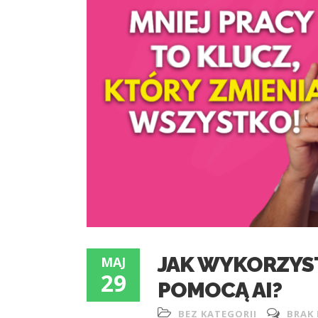
JAK WYKORZYS
MAJ
29
POMOCĄ AI?
BEZ KATEGORII
BRAK