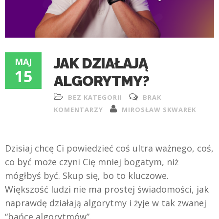
JAK DZIAŁAJĄ
MAJ
15
ALGORYTMY?
BEZ KATEGORII
BRAK
KOMENTARZY
MIROSŁAW SKWAREK
Dzisiaj chcę Ci powiedzieć coś ultra ważnego, coś,
co być może czyni Cię mniej bogatym, niż
mógłbyś być. Skup się, bo to kluczowe.
Większość ludzi nie ma prostej świadomości, jak
naprawdę działają algorytmy i żyje w tak zwanej
“bańce algorytmów”.