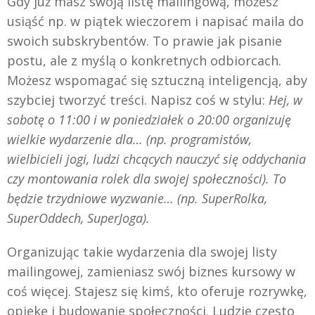
Gdy już masz swoją listę mailingową, możesz
usiąść np. w piątek wieczorem i napisać maila do
swoich subskrybentów. To prawie jak pisanie
postu, ale z myślą o konkretnych odbiorcach.
Możesz wspomagać się sztuczną inteligencją, aby
szybciej tworzyć treści. Napisz coś w stylu:
Hej, w
sobotę o 11:00 i w poniedziałek o 20:00 organizuję
wielkie wydarzenie dla… (np. programistów,
wielbicieli jogi, ludzi chcących nauczyć się oddychania
czy montowania rolek dla swojej społeczności). To
będzie trzydniowe wyzwanie… (np. SuperRolka,
SuperOddech, SuperJoga).
Organizując takie wydarzenia dla swojej listy
mailingowej, zamieniasz swój biznes kursowy w
coś więcej. Stajesz się kimś, kto oferuje rozrywkę,
opiekę i budowanie społeczności. Ludzie często