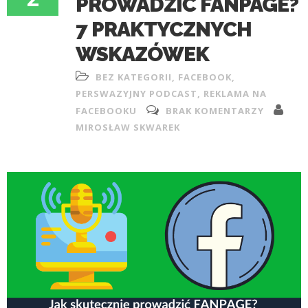
PROWADZIĆ FANPAGE?
7 PRAKTYCZNYCH
WSKAZÓWEK
BEZ KATEGORII
,
FACEBOOK
,
PERSWAZYJNY PODCAST
,
REKLAMA NA
FACEBOOKU
BRAK KOMENTARZY
MIROSŁAW SKWAREK