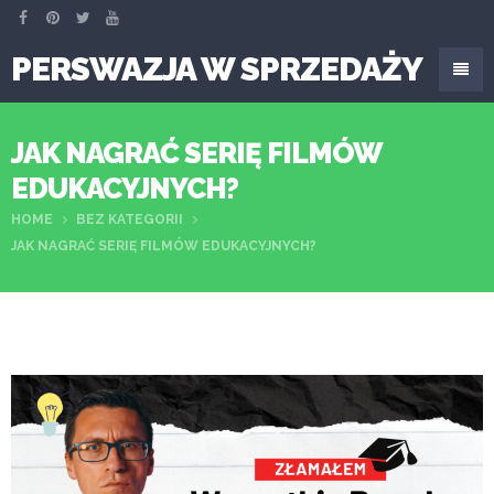
PERSWAZJA W SPRZEDAŻY
JAK NAGRAĆ SERIĘ FILMÓW
EDUKACYJNYCH?
HOME
BEZ KATEGORII
JAK NAGRAĆ SERIĘ FILMÓW EDUKACYJNYCH?