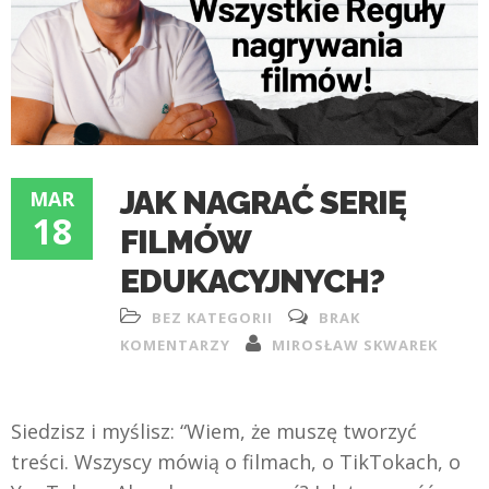
JAK NAGRAĆ SERIĘ
MAR
18
FILMÓW
EDUKACYJNYCH?
BEZ KATEGORII
BRAK
KOMENTARZY
MIROSŁAW SKWAREK
Siedzisz i myślisz: “Wiem, że muszę tworzyć
treści. Wszyscy mówią o filmach, o TikTokach, o