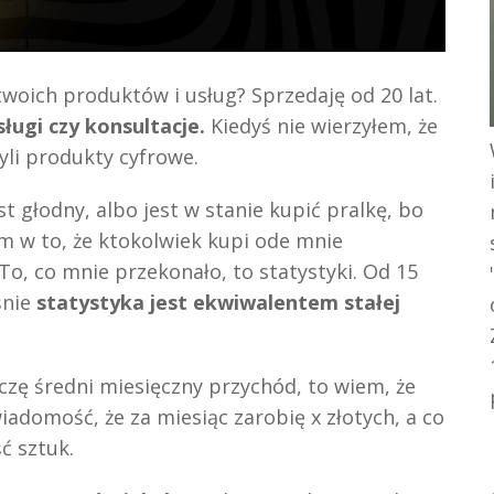
twoich produktów i usług? Sprzedaję od 20 lat.
sługi czy konsultacje.
Kiedyś nie wierzyłem, że
yli produkty cyfrowe.
t głodny, albo jest w stanie kupić pralkę, bo
łem w to, że ktokolwiek kupi ode mnie
 To, co mnie przekonało, to statystyki. Od 15
śnie
statystyka jest ekwiwalentem stałej
iczę średni miesięczny przychód, to wiem, że
domość, że za miesiąc zarobię x złotych, a co
ć sztuk.