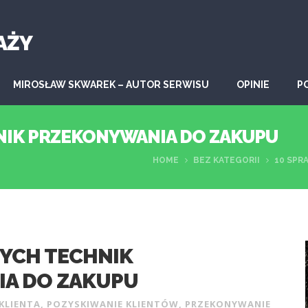
AŻY
MIROSŁAW SKWAREK – AUTOR SERWISU
OPINIE
P
NIK PRZEKONYWANIA DO ZAKUPU
HOME
BEZ KATEGORII
10 SPR
YCH TECHNIK
A DO ZAKUPU
KLIENTA
,
POZYSKIWANIE KLIENTÓW
,
PRZEKONYWANIE