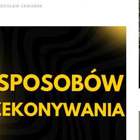
IROSŁAW SKWAREK