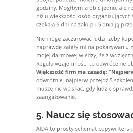
godziny. Mógłbym zrobić jedno, ale ro
niż u większości osób organizujących 
czekała 5 dni na zakup i 5 dnia ją prz
Nie mogę zaczarować ludzi, żeby kup
naprawdę zależy mi na pokazywaniu mo
mojej darmowej wiedzy, że z wdzięczno
Reguła wzajemności to odwrócenie ob
Większość firm ma zasadę: “Najpier
odwrotnie, najpierw przejdź 5 szkoleń
muszę nic wciskać, gdy ludzie sprawdz
zaangażowanie.
5. Naucz się stosowa
AIDA to prosty schemat copywriterski.