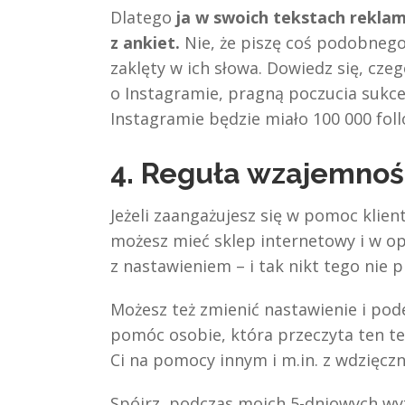
Dlatego
ja w swoich tekstach rekla
z ankiet.
Nie, że piszę coś podobnego
zaklęty w ich słowa. Dowiedz się, cze
o Instagramie, pragną poczucia sukces
Instagramie będzie miało 100 000 fol
4. Reguła wzajemnośc
Jeżeli zaangażujesz się w pomoc klien
możesz mieć sklep internetowy i w op
z nastawieniem – i tak nikt tego nie p
Możesz też zmienić nastawienie i pode
pomóc osobie, która przeczyta ten te
Ci na pomocy innym i m.in. z wdzięczn
Spójrz, podczas moich 5-dniowych w