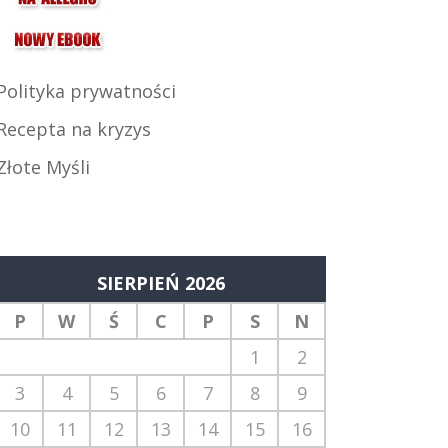
Polityka prywatności
Recepta na kryzys
Złote Myśli
SIERPIEŃ 2026
P
W
Ś
C
P
S
N
1
2
3
4
5
6
7
8
9
10
11
12
13
14
15
16