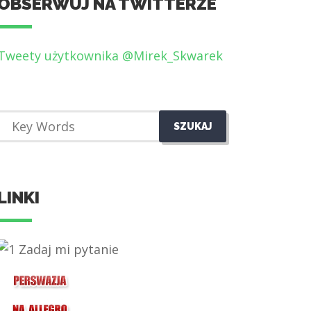
OBSERWUJ NA TWITTERZE
Tweety użytkownika @Mirek_Skwarek
LINKI