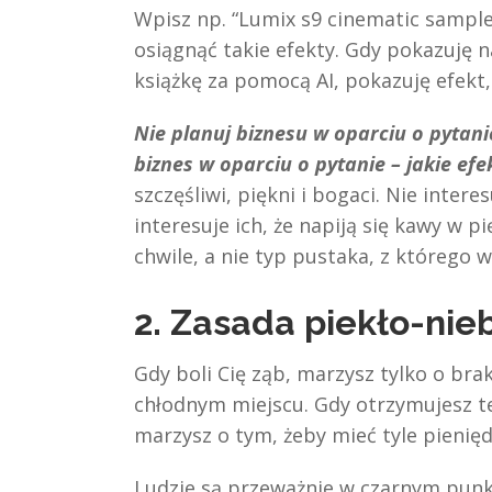
Wpisz np. “Lumix s9 cinematic sample
osiągnąć takie efekty. Gdy pokazuję n
książkę za pomocą AI, pokazuję efekt,
Nie planuj biznesu w oparciu o pytani
biznes w oparciu o pytanie – jakie efe
szczęśliwi, piękni i bogaci. Nie intere
interesuje ich, że napiją się kawy w
chwile, a nie typ pustaka, z którego
2. Zasada piekło-nie
Gdy boli Cię ząb, marzysz tylko o bra
chłodnym miejscu. Gdy otrzymujesz t
marzysz o tym, żeby mieć tyle pieniędz
Ludzie są przeważnie w czarnym punkc