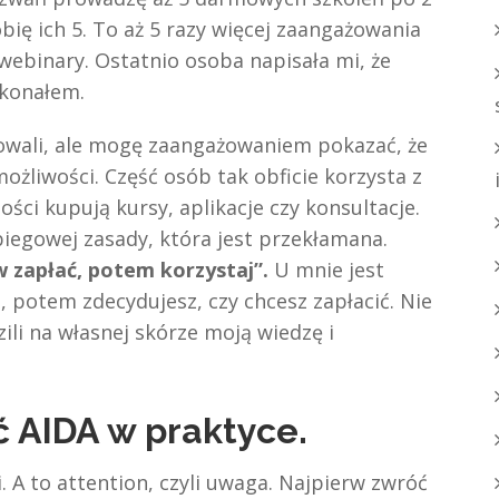
bię ich 5. To aż 5 razy więcej zaangażowania
webinary. Ostatnio osoba napisała mi, że
ekonałem.
owali, ale mogę zaangażowaniem pokazać, że
żliwości. Część osób tak obficie korzysta z
ści kupują kursy, aplikacje czy konsultacje.
iegowej zasady, która jest przekłamana.
w zapłać, potem korzystaj”.
U mnie jest
, potem zdecydujesz, czy chcesz zapłacić. Nie
ili na własnej skórze moją wiedzę i
ć AIDA w praktyce.
 A to attention, czyli uwaga. Najpierw zwróć