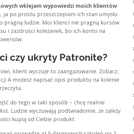
mowych wklejam wypowiedzi moich klientów
, ja po prostu przeszczepiam ich stan umysłu
go pragną ludzie. Moi klienci nie pragną kursów
u i zazdrości koleżanek, bo ich konto na
lowersów.
i czy ukryty Patronite?
towi, klient wyczuje to zaangażowanie. Zobacz,
cji A możesz napisać opis produktu na kolenie
rzeczyta.
jść do tego w taki sposób – chcę realnie
kst. Ludzie wyczuwają podświadomie, że zależy
ości kupią od Ciebie produkt.
yzwań prowadzę aż 5 darmowych szkoleń po 2