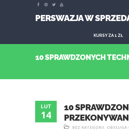
PERSWAZJA W SPRZED
KURSY ZA 1 ZŁ
10 SPRAWDZONYCH TECH
10 SPRAWDZON
LUT
14
PRZEKONYWANI
BEZ KATEGORII
,
OBSŁUGA 