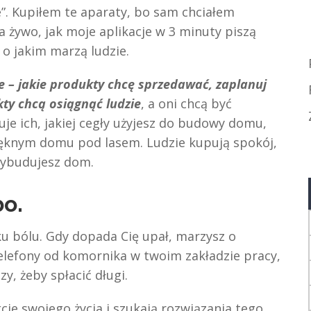
”. Kupiłem te aparaty, bo sam chciałem
a żywo, jak moje aplikacje w 3 minuty piszą
 o jakim marzą ludzie.
e – jakie produkty chcę sprzedawać, zaplanuj
kty chcą osiągnąć ludzie
, a oni chcą być
suje ich, jakiej cegły użyjesz do budowy domu,
 pięknym domu pod lasem. Ludzie kupują spokój,
 wybudujesz dom.
bo.
ku bólu. Gdy dopada Cię upał, marzysz o
elefony od komornika w twoim zakładzie pracy,
y, żeby spłacić długi.
ie swojego życia i szukają rozwiązania tego