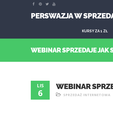
PERSWAZJA W SPRZED
KURSY ZA 1 ZŁ
WEBINAR SPRZEDAJE JAK
WEBINAR SPRZE
LIS
6
SPRZEDAŻ INTERNETOWA