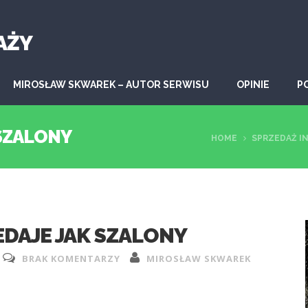
AŻY
MIROSŁAW SKWAREK – AUTOR SERWISU
OPINIE
P
 SZALONY
HOME
SPRZEDAŻ 
DAJE JAK SZALONY
BRAK KOMENTARZY
MIROSŁAW SKWAREK