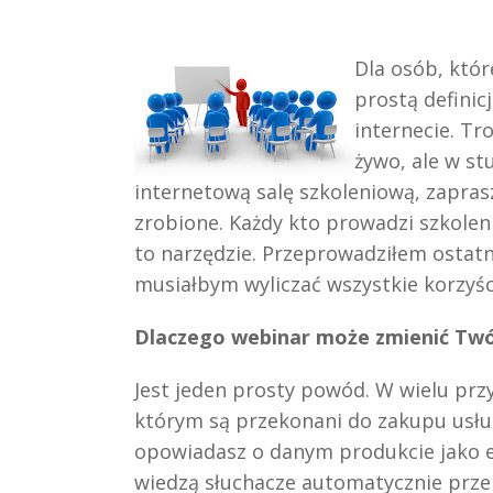
Dla osób, któr
prostą definic
internecie. Tr
żywo, ale w st
internetową salę szkoleniową, zapras
zrobione. Każdy kto prowadzi szkolen
to narzędzie. Przeprowadziłem ostat
musiałbym wyliczać wszystkie korzyśc
Dlaczego webinar może zmienić Twó
Jest jeden prosty powód. W wielu prz
którym są przekonani do zakupu usług
opowiadasz o danym produkcie jako e
wiedzą słuchacze automatycznie przeko