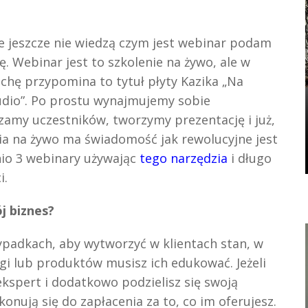
e jeszcze nie wiedzą czym jest webinar podam
ję. Webinar jest to szkolenie na żywo, ale w
ochę przypomina to tytuł płyty Kazika „Na
udio”. Po prostu wynajmujemy sobie
zamy uczestników, tworzymy prezentację i już,
ia na żywo ma świadomość jak rewolucyjne jest
nio 3 webinary używając
tego narzędzia
i długo
i.
j biznes?
ypadkach, aby wytworzyć w klientach stan, w
i lub produktów musisz ich edukować. Jeżeli
kspert i dodatkowo podzielisz się swoją
nują się do zapłacenia za to, co im oferujesz.