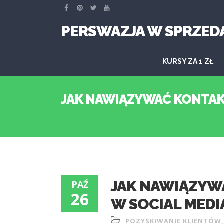
PERSWAZJA W SPRZED
KURSY ZA 1 ZŁ
JAK NAWIĄZYWAĆ KONTAK
JAK NAWIĄZYW
PAŹ
26
W SOCIAL MEDI
POZYSKIWANIE KLIENTÓW