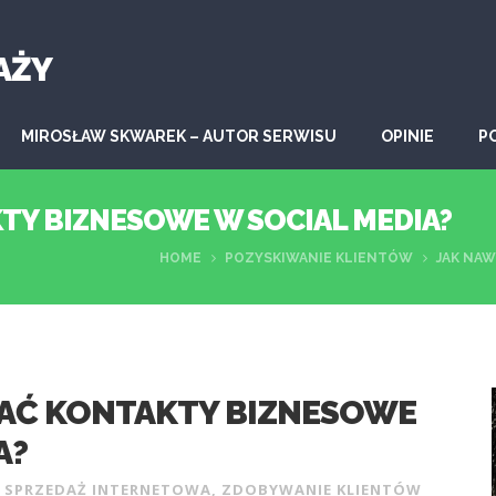
AŻY
MIROSŁAW SKWAREK – AUTOR SERWISU
OPINIE
P
TY BIZNESOWE W SOCIAL MEDIA?
HOME
POZYSKIWANIE KLIENTÓW
JAK NA
AĆ KONTAKTY BIZNESOWE
A?
,
SPRZEDAŻ INTERNETOWA
,
ZDOBYWANIE KLIENTÓW