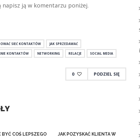
ią napisz ją w komentarzu poniżej.
DOWAĆ SIEĆ KONTAKTÓW
JAK SPRZEDAWAĆ
NIE KONTAKTÓW
NETWORKING
RELACJE
SOCIAL MEDIA
0
PODZIEL SIĘ
UŁY
 BYĆ COŚ LEPSZEGO
JAK POZYSKAĆ KLIENTA W