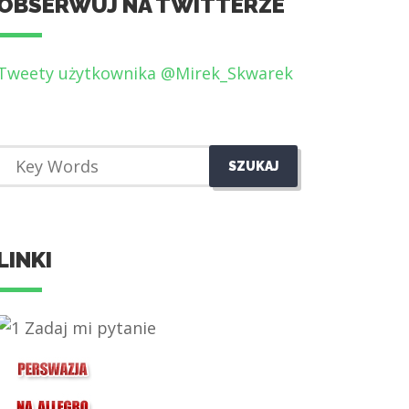
OBSERWUJ NA TWITTERZE
Tweety użytkownika @Mirek_Skwarek
LINKI