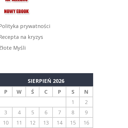
Polityka prywatności
Recepta na kryzys
Złote Myśli
SIERPIEŃ 2026
P
W
Ś
C
P
S
N
1
2
3
4
5
6
7
8
9
10
11
12
13
14
15
16