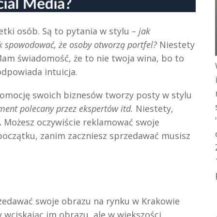
tki osób. Są to pytania w stylu
– jak
k spowodować, że osoby otworzą portfel?
Niestety
Mam świadomość, że to nie twoja wina, bo to
dpowiada intuicja.
romocję swoich biznesów tworzy posty w stylu
ment polecany przez ekspertów itd.
Niestety,
.
Możesz oczywiście reklamować swoje
a początku, zanim zaczniesz sprzedawać musisz
przedawać swoje obrazu na rynku w Krakowie
wciskając im obrazu, ale w większości