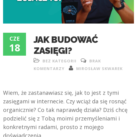
JAK BUDOWAĆ
CZE
18
ZASIĘGI?
BEZ KATEGORII
BRAK
KOMENTARZY
MIROSŁAW SKWAREK
Wiem, że zastanawiasz się, jak to jest z tymi
zasięgami w internecie. Czy wciąż da się rosnąć
organicznie? Co tak naprawdę działa? Dziś chcę
podzielić się z Tobą moimi przemyśleniami i
konkretnymi radami, prosto z mojego
doświadczenia.