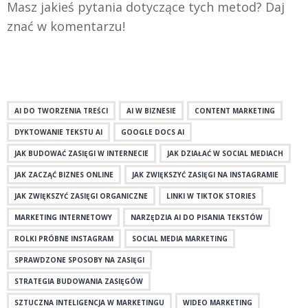
Masz jakieś pytania dotyczące tych metod? Daj
znać w komentarzu!
AI DO TWORZENIA TREŚCI
AI W BIZNESIE
CONTENT MARKETING
DYKTOWANIE TEKSTU AI
GOOGLE DOCS AI
JAK BUDOWAĆ ZASIĘGI W INTERNECIE
JAK DZIAŁAĆ W SOCIAL MEDIACH
JAK ZACZĄĆ BIZNES ONLINE
JAK ZWIĘKSZYĆ ZASIĘGI NA INSTAGRAMIE
JAK ZWIĘKSZYĆ ZASIĘGI ORGANICZNE
LINKI W TIKTOK STORIES
MARKETING INTERNETOWY
NARZĘDZIA AI DO PISANIA TEKSTÓW
ROLKI PRÓBNE INSTAGRAM
SOCIAL MEDIA MARKETING
SPRAWDZONE SPOSOBY NA ZASIĘGI
STRATEGIA BUDOWANIA ZASIĘGÓW
SZTUCZNA INTELIGENCJA W MARKETINGU
WIDEO MARKETING