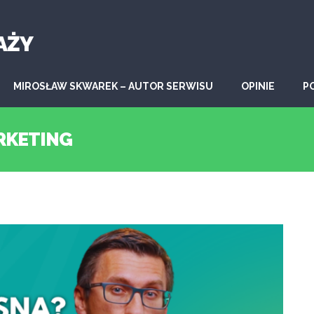
AŻY
MIROSŁAW SKWAREK – AUTOR SERWISU
OPINIE
P
RKETING