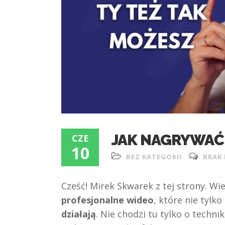
JAK NAGRYWAĆ
CZE
10
BEZ KATEGORII
BRAK
Cześć! Mirek Skwarek z tej strony. Wi
profesjonalne wideo
, które nie tylk
działają
. Nie chodzi tu tylko o techni