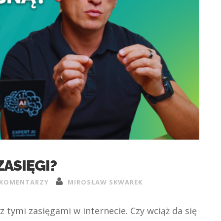
ASIĘGI?
 KOMENTARZY
MIROSŁAW SKWAREK
 z tymi zasięgami w internecie. Czy wciąż da się