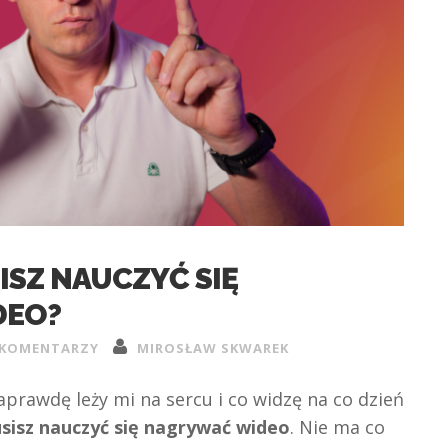
SZ NAUCZYĆ SIĘ
DEO?
 KOMENTARZY
MIROSŁAW SKWAREK
aprawdę leży mi na sercu i co widzę na co dzień
sisz nauczyć się nagrywać wideo
. Nie ma co