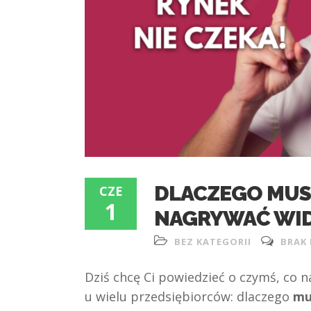
DLACZEGO MUSI
CZE
1
NAGRYWAĆ WI
BEZ KATEGORII
BRAK
Dziś chcę Ci powiedzieć o czymś, co n
u wielu przedsiębiorców: dlaczego
mu