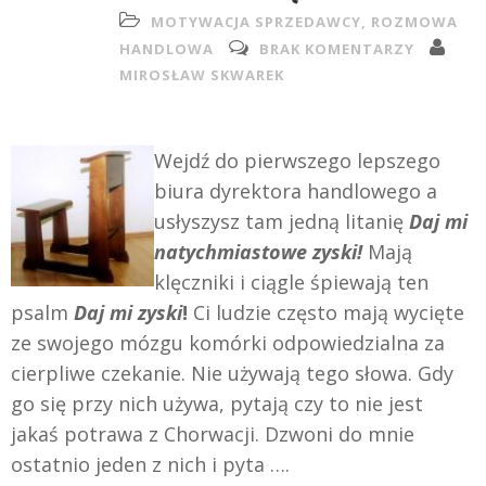
MOTYWACJA SPRZEDAWCY
,
ROZMOWA
HANDLOWA
BRAK KOMENTARZY
MIROSŁAW SKWAREK
Wejdź do pierwszego lepszego
biura dyrektora handlowego a
usłyszysz tam jedną litanię
Daj mi
natychmiastowe zyski!
Mają
klęczniki i ciągle śpiewają ten
psalm
Daj mi zyski
!
Ci ludzie często mają wycięte
ze swojego mózgu komórki odpowiedzialna za
cierpliwe czekanie. Nie używają tego słowa. Gdy
go się przy nich używa, pytają czy to nie jest
jakaś potrawa z Chorwacji. Dzwoni do mnie
ostatnio jeden z nich i pyta ….