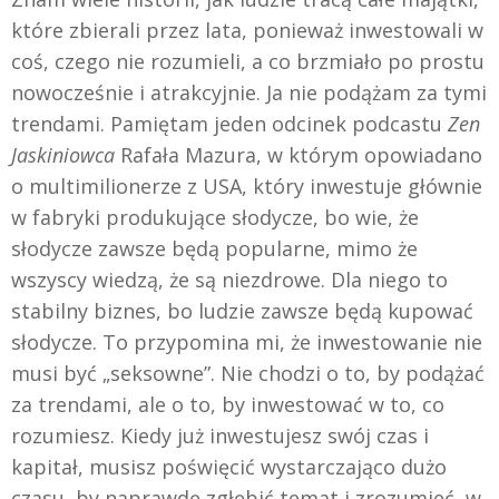
które zbierali przez lata, ponieważ inwestowali w
coś, czego nie rozumieli, a co brzmiało po prostu
nowocześnie i atrakcyjnie. Ja nie podążam za tymi
trendami. Pamiętam jeden odcinek podcastu
Zen
Jaskiniowca
Rafała Mazura, w którym opowiadano
o multimilionerze z USA, który inwestuje głównie
w fabryki produkujące słodycze, bo wie, że
słodycze zawsze będą popularne, mimo że
wszyscy wiedzą, że są niezdrowe. Dla niego to
stabilny biznes, bo ludzie zawsze będą kupować
słodycze. To przypomina mi, że inwestowanie nie
musi być „seksowne”. Nie chodzi o to, by podążać
za trendami, ale o to, by inwestować w to, co
rozumiesz. Kiedy już inwestujesz swój czas i
kapitał, musisz poświęcić wystarczająco dużo
czasu, by naprawdę zgłębić temat i zrozumieć, w