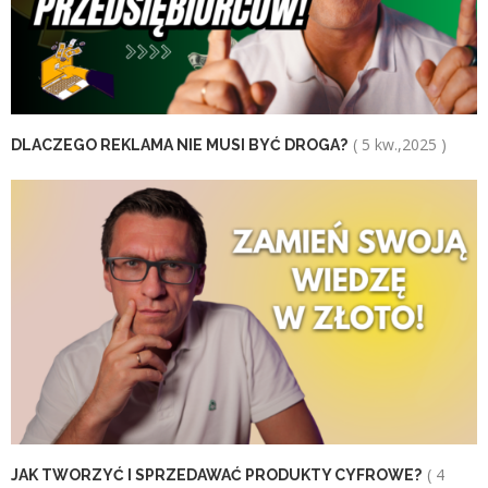
( 5 kw.,2025 )
DLACZEGO REKLAMA NIE MUSI BYĆ DROGA?
( 4
JAK TWORZYĆ I SPRZEDAWAĆ PRODUKTY CYFROWE?