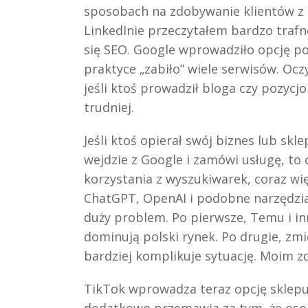
sposobach na zdobywanie klientów z 
LinkedInie przeczytałem bardzo trafn
się SEO. Google wprowadziło opcję 
praktyce „zabiło” wiele serwisów. Oczyw
jeśli ktoś prowadził bloga czy pozycj
trudniej.
Jeśli ktoś opierał swój biznes lub skle
wejdzie z Google i zamówi usługę, to
korzystania z wyszukiwarek, coraz wi
ChatGPT, OpenAI i podobne narzędzia
duży problem. Po pierwsze, Temu i i
dominują polski rynek. Po drugie, zmi
bardziej komplikuje sytuację. Moim z
TikTok wprowadza teraz opcję sklepu