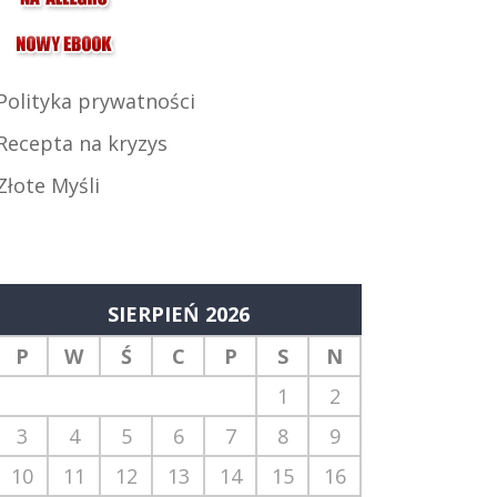
Polityka prywatności
Recepta na kryzys
Złote Myśli
SIERPIEŃ 2026
P
W
Ś
C
P
S
N
1
2
3
4
5
6
7
8
9
10
11
12
13
14
15
16