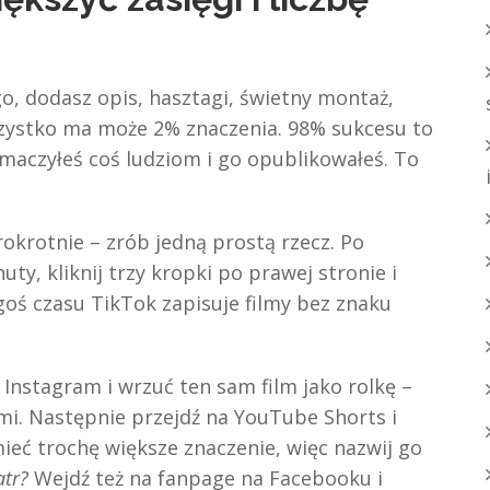
o, dodasz opis, hasztagi, świetny montaż,
wszystko ma może 2% znaczenia. 98% sukcesu to
łumaczyłeś coś ludziom i go opublikowałeś. To
erokrotnie – zrób jedną prostą rzecz. Po
ty, kliknij trzy kropki po prawej stronie i
egoś czasu TikTok zapisuje filmy bez znaku
 Instagram i wrzuć ten sam film jako rolkę –
mi. Następnie przejdź na YouTube Shorts i
mieć trochę większe znaczenie, więc nazwij go
tr?
Wejdź też na fanpage na Facebooku i