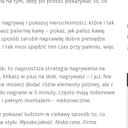
ona na tym, żeby po prostu pokazywać to, co
 nagrywaj i pokazuj nieruchomości, które i tak
asz palarnię kawy – pokaż, jak palisz kawę.
i sposób zarobił naprawdę dobre pieniądze.
. I tak musi spędzić ten czas przy paleniu, więc
ób, to najprostsza strategia nagrywania na
 klikasz w plus na dole, nagrywasz – i już. Nie
ie możesz dodać różne elementy później, ale z
iki nagrane w 3 minuty, często mają milionowe
i i pełnym montażem – niekoniecznie.
y pokazać ludziom w ciekawy sposób to, co
w stylu:
Wysoka jakość. Niska cena. Firma