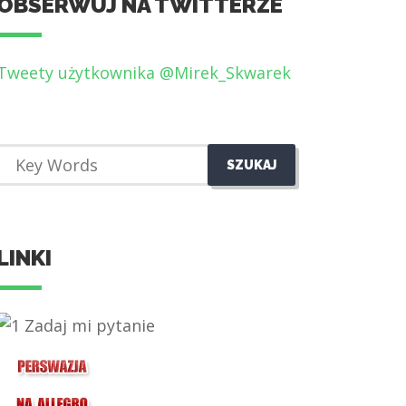
OBSERWUJ NA TWITTERZE
Tweety użytkownika @Mirek_Skwarek
LINKI