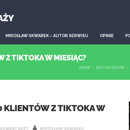
AŻY
MIROSŁAW SKWAREK – AUTOR SERWISU
OPINIE
P
 Z TIKTOKA W MIESIĄC?
HOME
BEZ KATEGORII
0 KLIENTÓW Z TIKTOKA W
 KOMENTARZY
MIROSŁAW SKWAREK