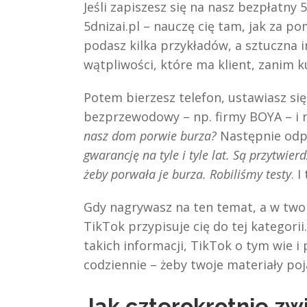
Jeśli zapiszesz się na nasz bezpłatny
5dnizai.pl – nauczę cię tam, jak za po
podasz kilka przykładów, a sztuczna i
wątpliwości, które ma klient, zanim 
Potem bierzesz telefon, ustawiasz się
bezprzewodowy – np. firmy BOYA – i 
nasz dom porwie burza?
Następnie odp
gwarancję na tyle i tyle lat. Są przytwi
żeby porwała je burza. Robiliśmy testy
. 
Gdy nagrywasz na ten temat, a w twoi
TikTok przypisuje cię do tej kategorii
takich informacji, TikTok o tym wie i
codziennie – żeby twoje materiały poja
Jak czterokrotnie zwi