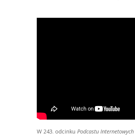
W 243. odcinku
Podcastu Internetowyc