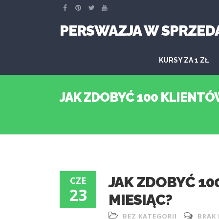
PERSWAZJA W SPRZED
KURSY ZA 1 ZŁ
JAK ZDOBYĆ 100 KLIENTÓW
JAK ZDOBYĆ 10
CZE
23
MIESIĄC?
BEZ KATEGORII
BRAK