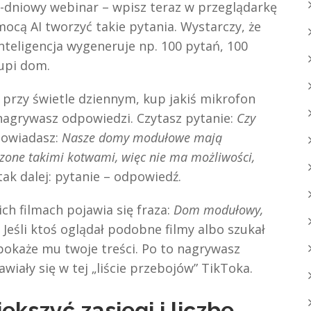
 5-dniowy webinar – wpisz teraz w przeglądarkę
mocą AI tworzyć takie pytania. Wystarczy, że
nteligencja wygeneruje np. 100 pytań, 100
kupi dom.
 przy świetle dziennym, kup jakiś mikrofon
nagrywasz odpowiedzi. Czytasz pytanie:
Czy
owiadasz:
Nasze domy modułowe mają
erdzone takimi kotwami, więc nie ma możliwości,
I tak dalej: pytanie – odpowiedź.
ch filmach pojawia się fraza:
Dom modułowy,
. Jeśli ktoś oglądał podobne filmy albo szukał
 pokaże mu twoje treści. Po to nagrywasz
wiały się w tej „liście przebojów” TikToka.
ększyć zasięgi i liczbę