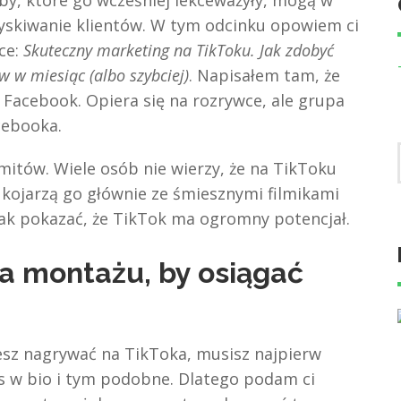
y, które go wcześniej lekceważyły, mogą w
yskiwanie klientów. W tym odcinku opowiem ci
ce:
Skuteczny marketing na TikToku. Jak zdobyć
w w miesiąc (albo szybciej)
. Napisałem tam, że
 Facebook. Opiera się na rozrywce, ale grupa
cebooka.
mitów. Wiele osób nie wierzy, że na TikToku
kojarzą go głównie ze śmiesznymi filmikami
dnak pokazać, że TikTok ma ogromny potencjał.
na montażu, by osiągać
cesz nagrywać na TikToka, musisz najpierw
s w bio i tym podobne. Dlatego podam ci