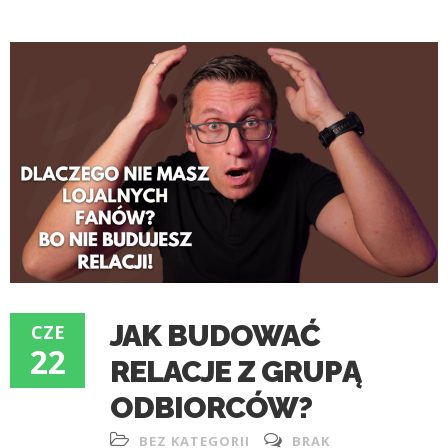
JAK BUDOWAĆ
CZE
22
RELACJE Z GRUPĄ
ODBIORCÓW?
BEZ KATEGORII
BRAK