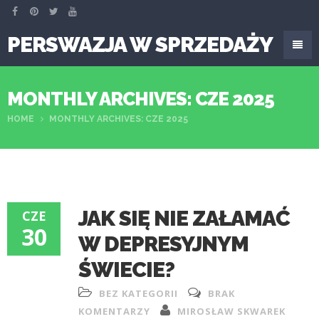
PERSWAZJA W SPRZEDAŻY
MONTHLY ARCHIVES: CZE 2025
HOME
MONTHLY ARCHIVES: CZE 2025
JAK SIĘ NIE ZAŁAMAĆ
CZE
30
W DEPRESYJNYM
ŚWIECIE?
BEZ KATEGORII
BRAK
KOMENTARZY
MIROSŁAW SKWAREK