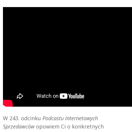
W 243. odcinku
Podcastu Internetowych
Sprzedawców
opowiem Ci o konkretnych