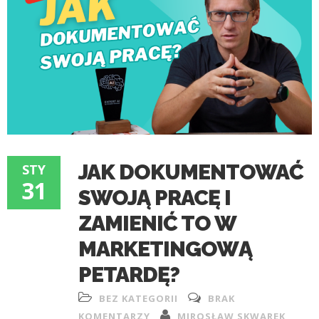
JAK DOKUMENTOWAĆ
STY
31
SWOJĄ PRACĘ I
ZAMIENIĆ TO W
MARKETINGOWĄ
PETARDĘ?
BEZ KATEGORII
BRAK
KOMENTARZY
MIROSŁAW SKWAREK