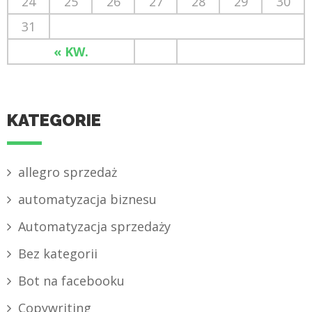
24
25
26
27
28
29
30
31
« KW.
KATEGORIE
allegro sprzedaż
automatyzacja biznesu
Automatyzacja sprzedaży
Bez kategorii
Bot na facebooku
Copywriting