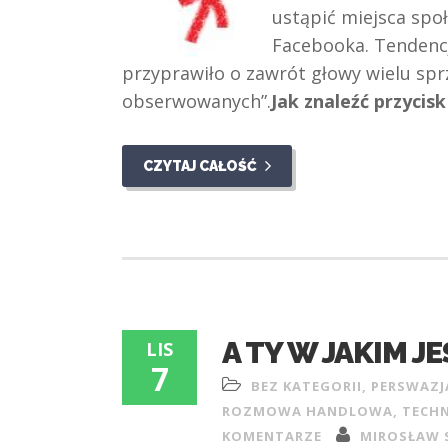
ustąpić miejsca społ
Facebooka. Tendencj
przyprawiło o zawrót głowy wielu spr
obserwowanych”.
Jak znaleźć przycis
CZYTAJ CAŁOŚĆ
A TY W JAKIM J
LIS
7
BEZ KATEGORII
,
PERSWAZJ
ROZMOWA HANDLOWA
,
TECHN
KOMENTARZE
MIROSŁAW 