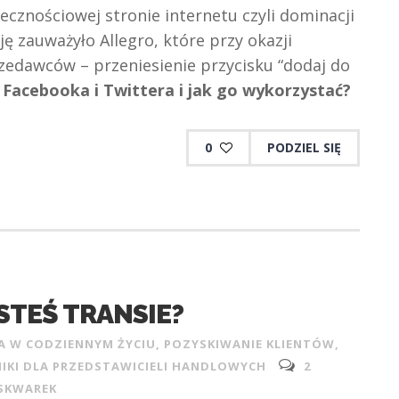
ecznościowej stronie internetu czyli dominacji
ę zauważyło Allegro, które przy okazji
zedawców – przeniesienie przycisku “dodaj do
k Facebooka i Twittera i jak go wykorzystać?
0
PODZIEL SIĘ
ESTEŚ TRANSIE?
A W CODZIENNYM ŻYCIU
,
POZYSKIWANIE KLIENTÓW
,
IKI DLA PRZEDSTAWICIELI HANDLOWYCH
2
SKWAREK