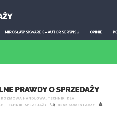
AŻY
MIROSŁAW SKWAREK – AUTOR SERWISU
OPINIE
P
LNE PRAWDY O SPRZEDAŻY
,
ROZMOWA HANDLOWA
,
TECHNIKI DLA
CH
,
TECHNIKI SPRZEDAŻY
BRAK KOMENTARZY