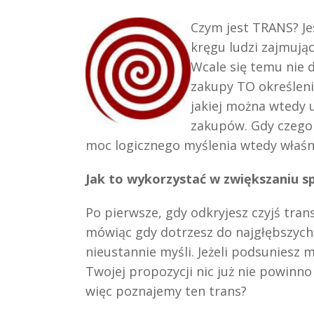
Czym jest TRANS? Jes
kręgu ludzi zajmują
Wcale się temu nie d
zakupy TO określeni
jakiej można wtedy u
zakupów. Gdy czego
moc logicznego myślenia wtedy właśni
Jak to wykorzystać w zwiększaniu s
Po pierwsze, gdy odkryjesz czyjś trans
mówiąc gdy dotrzesz do najgłębszych 
nieustannie myśli. Jeżeli podsuniesz
Twojej propozycji nic już nie powinn
więc poznajemy ten trans?