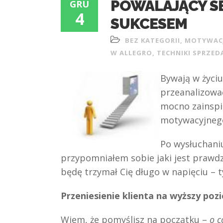
POWALAJĄCY S
GRU
4
SUKCESEM
BEZ KATEGORII
,
MOTYWAC
W ALLEGRO
,
TECHNIKI SPRZED
Bywają w życiu
przeanalizować
mocno zainspi
motywacyjneg
Po wysłuchani
przypomniałem sobie jaki jest prawdz
będę trzymał Cię długo w napięciu – 
Przeniesienie klienta na wyższy poz
Wiem, że pomyślisz na początku –
o c