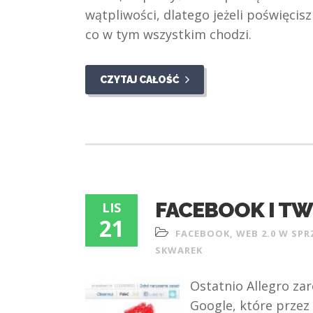
wątpliwości, dlatego jeżeli poświęcis
co w tym wszystkim chodzi.
CZYTAJ CAŁOŚĆ
FACEBOOK I TW
LIS
21
FACEBOOK
,
WEB 2.0 W SP
SKWAREK
Ostatnio Allegro zar
Google, które przez