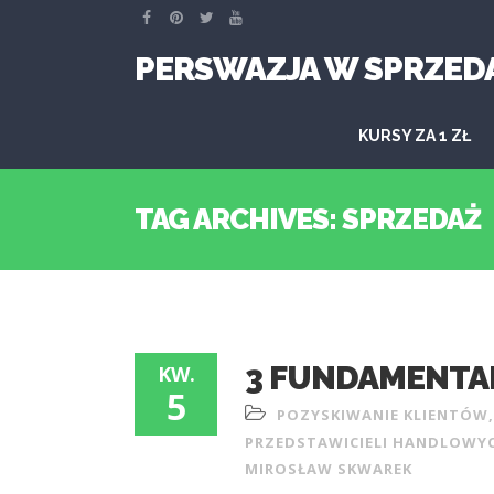
PERSWAZJA W SPRZED
KURSY ZA 1 ZŁ
TAG ARCHIVES: SPRZEDAŻ
3 FUNDAMENTA
KW.
5
POZYSKIWANIE KLIENTÓW
PRZEDSTAWICIELI HANDLOWY
MIROSŁAW SKWAREK