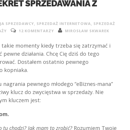
EKRET SPRZEDAWANIA Z
JA SPRZEDAWCY
,
SPRZEDAŻ INTERNETOWA
,
SPRZEDAŻ
AŻY
12 KOMENTARZY
MIROSŁAW SKWAREK
 takie momenty kiedy trzeba się zatrzymać i
 pewne działania. Chcę Cię dziś do tego
rować. Dostałem ostatnio pewnego
o kopniaka.
u nagrania pewnego młodego “eBiznes-mana”
iwy klucz do zwycięstwa w sprzedaży. Nie
tym kluczem jest:
iom.
o tu chodzi? Jak mam to zrobić?
Rozumiem Twoje