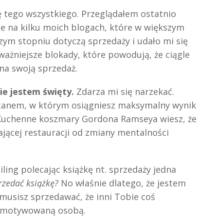
ę tego wszystkiego. Przeglądałem ostatnio
 na kilku moich blogach, które w większym
zym stopniu dotyczą sprzedaży i udało mi się
ważniejsze blokady, które powodują, że ciągle
na swoją sprzedaż.
nie jestem święty.
Zdarza mi się narzekać.
 stanem, w którym osiągniesz maksymalny wynik
i Kuchenne koszmary Gordona Ramseya wiesz, że
jącej restauracji od zmiany mentalności
ling polecając książkę nt. sprzedaży jedna
rzedać książkę?
No właśnie dlatego, że jestem
musisz sprzedawać, że inni Tobie coś
demotywowaną osobą.