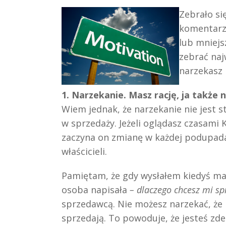
Zebrało si
komentarze
lub mniejs
zebrać naj
narzekasz 
1. Narzekanie. Masz rację, ja także 
Wiem jednak, że narzekanie nie jest
w sprzedaży. Jeżeli oglądasz czasam
zaczyna on zmianę w każdej podupada
właścicieli.
Pamiętam, że gdy wysłałem kiedyś mai
osoba napisała
– dlaczego chcesz mi sp
sprzedawcą. Nie możesz narzekać, że 
sprzedają. To powoduje, że jesteś z