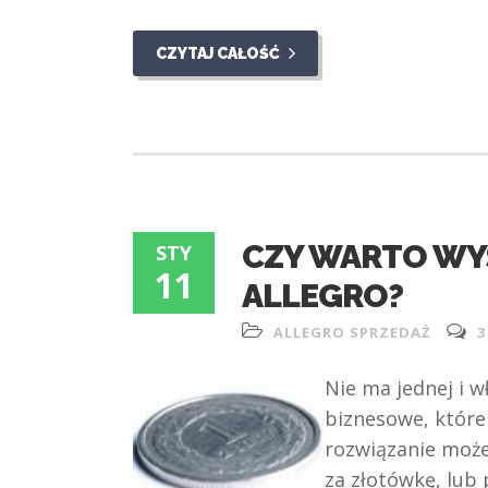
CZYTAJ CAŁOŚĆ
CZY WARTO WY
STY
11
ALLEGRO?
ALLEGRO SPRZEDAŻ
3
Nie ma jednej i w
biznesowe, które 
rozwiązanie może
za złotówkę, lub 