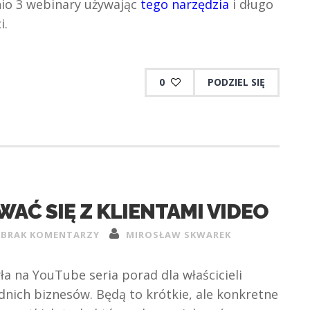
nio 3 webinary używając
tego narzędzia
i długo
i.
0
PODZIEL SIĘ
AĆ SIĘ Z KLIENTAMI VIDEO
BRAK KOMENTARZY
MIROSŁAW SKWAREK
yła na YouTube seria porad dla właścicieli
dnich biznesów. Będą to krótkie, ale konkretne