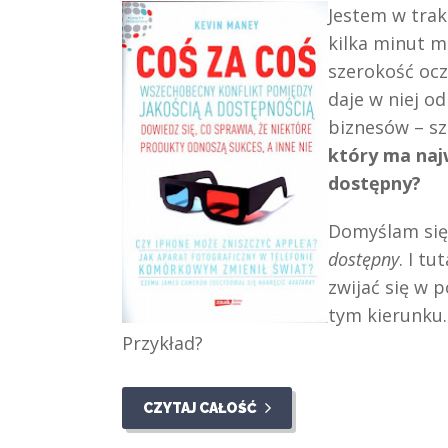
Jestem w trak
kilka minut 
szerokość ocz
daje w niej 
biznesów – s
który ma najw
dostępny?
Domyślam się,
dostępny
. I t
zwijać się w p
tym kierunku.
Przykład?
CZYTAJ CAŁOŚĆ