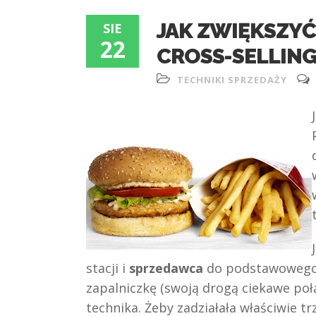
JAK ZWIĘKSZYĆ
SIE
22
CROSS-SELLING
TECHNIKI SPRZEDAŻY
stacji i
sprzedawca
do podstawowego 
zapalniczkę (swoją drogą ciekawe połą
technika. Żeby zadziałała właściwie