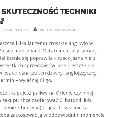
 SKUTECZNOŚĆ TECHNIKI
?
2 KOMENTARZE
MIROSŁAW SKWAREK
Jeszcze kilka lat temu cross-selling było w
Polsce mało znane. Ostatnimi czasy sytuacji
delikatnie się poprawiła – rzecz jasna nie u
wszystkich sprzedawców. Jeżeli jeszcze nie
wiesz co oznacza ten dziwny, anglojęzyczny
termin – wyjaśnię Ci go.
Jeżeli kupujesz paliwo na Orlenie czy innej
zakupu chce zaoferować Ci batonik lub
czenie z benzyną) to jest to właśnie ta
 trzeba zastosować ją w odpowiednim momencie,