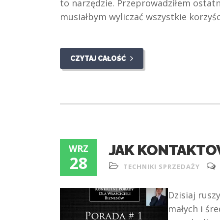
to narzędzie. Przeprowadziłem ostat
musiałbym wyliczać wszystkie korzyśc
CZYTAJ CAŁOŚĆ
JAK KONTAKTOW
WRZ
28
TECHNIKI SPRZEDAŻY
Dzisiaj rusz
małych i śre