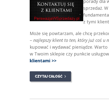
porady dla w
sprzedaż. W
fundamental
z tymi klient
Może się powtarzam, ale chcę przekon
–
najlepszy klient to ten, który już coś u 
kupować i wydawać pieniądze. Warto z
w Twoim sklepie czy punkcie usługo
klientami >>
CZYTAJ CAŁOŚĆ