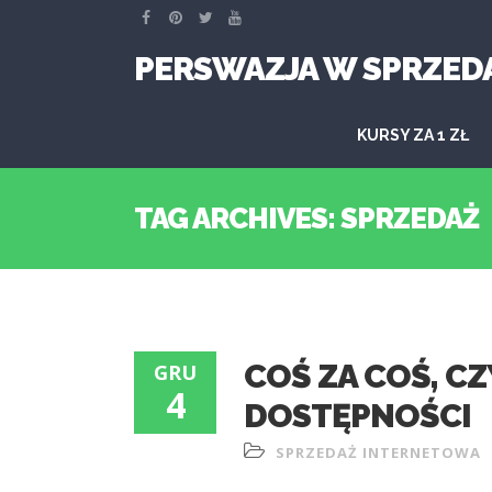
PERSWAZJA W SPRZED
KURSY ZA 1 ZŁ
TAG ARCHIVES: SPRZEDAŻ
COŚ ZA COŚ, CZ
GRU
4
DOSTĘPNOŚCI
SPRZEDAŻ INTERNETOWA