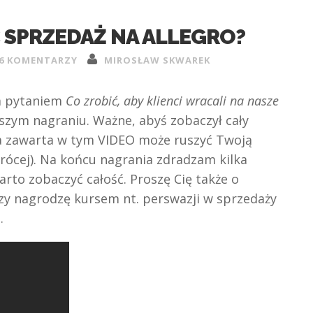
 SPRZEDAŻ NA ALLEGRO?
6 KOMENTARZY
MIROSŁAW SKWAREK
m pytaniem
Co zrobić, aby klienci wracali na nasze
zym nagraniu. Ważne, abyś zobaczył cały
za zawarta w tym VIDEO może ruszyć Twoją
krócej). Na końcu nagrania zdradzam kilka
rto zobaczyć całość. Proszę Cię także o
y nagrodzę kursem nt. perswazji w sprzedaży
.