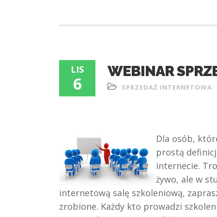
WEBINAR SPRZE
LIS
6
SPRZEDAŻ INTERNETOWA
Dla osób, któr
prostą definic
internecie. Tr
żywo, ale w st
internetową salę szkoleniową, zapras
zrobione. Każdy kto prowadzi szkolen