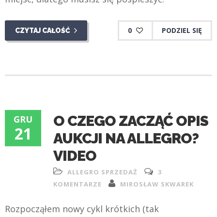
0
PODZIEL SIĘ
CZYTAJ CAŁOŚĆ
O CZEGO ZACZĄĆ OPIS
GRU
21
AUKCJI NA ALLEGRO?
VIDEO
ALLEGRO SPRZEDAŻ
3
KOMENTARZE
MIROSŁAW SKWAREK
Rozpocząłem nowy cykl krótkich (tak