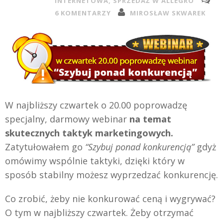
INTERNETOWA
,
SPRZEDAŻ W ALLEGRO
6 KOMENTARZY
MIROSŁAW SKWAREK
W najbliższy czwartek o 20.00 poprowadzę
specjalny, darmowy webinar
na temat
skutecznych taktyk marketingowych.
Zatytułowałem go
“Szybuj ponad konkurencją”
gdyż
omówimy wspólnie taktyki, dzięki który w
sposób stabilny możesz wyprzedzać konkurencję.
Co zrobić, żeby nie konkurować ceną i wygrywać?
O tym w najbliższy czwartek. Żeby otrzymać