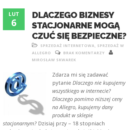
DLACZEGO BIZNESY
LUT
6
STACJONARNE MOGĄ
CZUĆ SIĘ BEZPIECZNE?
SPRZEDAŻ INTERNETOWA
,
SPRZEDAŻ W
ALLEGRO
BRAK KOMENTARZY
MIROSŁAW SKWAREK
Zdarza mi się za
dawać
pytanie
Dlaczego nie kupujemy
wszystkiego w internecie?
Dlaczego pomimo niższej ceny
na Allegro, kupujemy dany
produkt w sklepie
stacjonarnym?
Dzisiaj przy – 18 stopniach