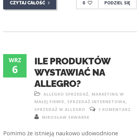
0
PODZIEL SIĘ
CZYTAJ CAŁOŚĆ
ILE PRODUKTÓW
WRZ
6
WYSTAWIAĆ NA
ALLEGRO?
ALLEGRO SPRZEDAŻ
,
MARKETING W
MAŁEJ FIRMIE
,
SPRZEDAŻ INTERNETOWA
,
SPRZEDAŻ W ALLEGRO
1 KOMENTARZ
MIROSŁAW SKWAREK
Pomimo że istnieją naukowo udowodnione