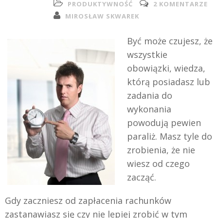
PRODUKTYWNOŚĆ
2 KOMENTARZE
MIROSŁAW SKWAREK
Być może czujesz, że
wszystkie
obowiązki, wiedza,
którą posiadasz lub
zadania do
wykonania
powodują pewien
paraliż. Masz tyle do
zrobienia, że nie
wiesz od czego
zacząć.
Gdy zaczniesz od zapłacenia rachunków
zastanawiasz się czy nie lepiej zrobić w tym