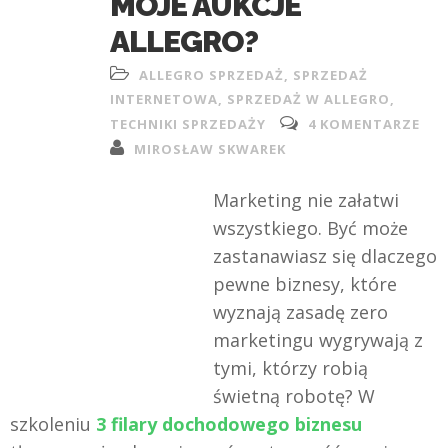
MOJE AUKCJE
ALLEGRO?
ALLEGRO SPRZEDAŻ
,
SPRZEDAŻ
INTERNETOWA
,
SPRZEDAŻ W ALLEGRO
,
TECHNIKI SPRZEDAŻY
4 KOMENTARZE
MIROSŁAW SKWAREK
Marketing nie załatwi
wszystkiego. Być może
zastanawiasz się dlaczego
pewne biznesy, które
wyznają zasadę zero
marketingu wygrywają z
tymi, którzy robią
świetną robotę? W
szkoleniu
3 filary dochodowego biznesu