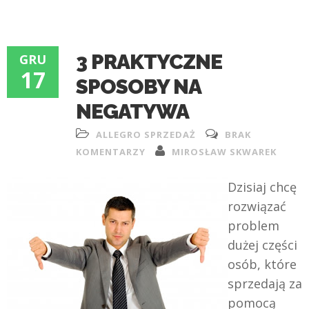
3 PRAKTYCZNE
GRU
17
SPOSOBY NA
NEGATYWA
ALLEGRO SPRZEDAŻ
BRAK
KOMENTARZY
MIROSŁAW SKWAREK
Dzisiaj chcę
rozwiązać
problem
dużej części
osób, które
sprzedają za
pomocą