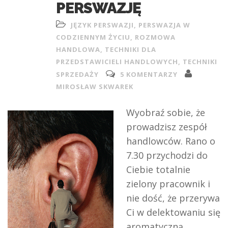
PERSWAZJĘ
JĘZYK PERSWAZJI
,
PERSWAZJA W
CODZIENNYM ŻYCIU
,
ROZMOWA
HANDLOWA
,
TECHNIKI DLA
PRZEDSTAWICIELI HANDLOWYCH
,
TECHNIKI
SPRZEDAŻY
5 KOMENTARZY
MIROSŁAW SKWAREK
Wyobraź sobie, że
prowadzisz zespół
handlowców. Rano o
7.30 przychodzi do
Ciebie totalnie
zielony pracownik i
nie dość, że przerywa
Ci w delektowaniu się
aromatyczną,