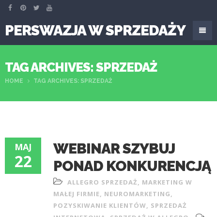
PERSWAZJA W SPRZEDAŻY
TAG ARCHIVES: SPRZEDAŻ
HOME
TAG ARCHIVES: SPRZEDAŻ
WEBINAR SZYBUJ
MAJ
22
PONAD KONKURENCJĄ
ALLEGRO SPRZEDAŻ
,
MARKETING W
MAŁEJ FIRMIE
,
NEUROMARKETING
,
POZYSKIWANIE KLIENTÓW
,
SPRZEDAŻ