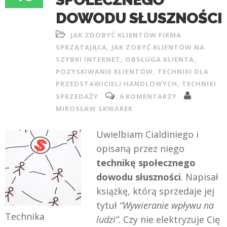
DOWODU SŁUSZNOŚCI
JAK ZDOBYĆ KLIENTÓW FIRMA
SPRZĄTAJĄCA
,
JAK ZOBYĆ KLIENTÓW NA
SZYBKI INTERNET
,
OBSŁUGA KLIENTA
,
POZYSKIWANIE KLIENTÓW
,
TECHNIKI DLA
PRZEDSTAWICIELI HANDLOWYCH
,
TECHNIKI
SPRZEDAŻY
6 KOMENTARZY
MIROSŁAW SKWAREK
Uwielbiam Cialdiniego i
opisaną przez niego
technikę społecznego
dowodu słuszności
. Napisał
książkę, którą sprzedaje jej
tytuł
“Wywieranie wpływu na
Technika
ludzi”
. Czy nie elektryzuje Cię