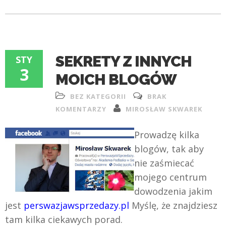
SEKRETY Z INNYCH
STY
3
MOICH BLOGÓW
BEZ KATEGORII
BRAK
KOMENTARZY
MIROSŁAW SKWAREK
Prowadzę kilka
blogów, tak aby
nie zaśmiecać
mojego centrum
dowodzenia jakim
jest
perswazjawsprzedazy.pl
Myślę, że znajdziesz
tam kilka ciekawych porad.