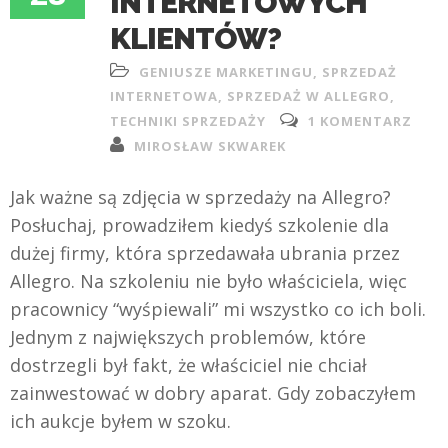
INTERNETOWYCH
KLIENTÓW?
GENIUSZE MARKETINGU
,
SPRZEDAŻ
INTERNETOWA
,
SPRZEDAŻ W ALLEGRO
,
TECHNIKI SPRZEDAŻY
1 KOMENTARZ
MIROSŁAW SKWAREK
Jak ważne są zdjęcia w sprzedaży na Allegro?
Posłuchaj, prowadziłem kiedyś szkolenie dla
dużej firmy, która sprzedawała ubrania przez
Allegro. Na szkoleniu nie było właściciela, więc
pracownicy “wyśpiewali” mi wszystko co ich boli.
Jednym z największych problemów, które
dostrzegli był fakt, że właściciel nie chciał
zainwestować w dobry aparat. Gdy zobaczyłem
ich aukcje byłem w szoku.