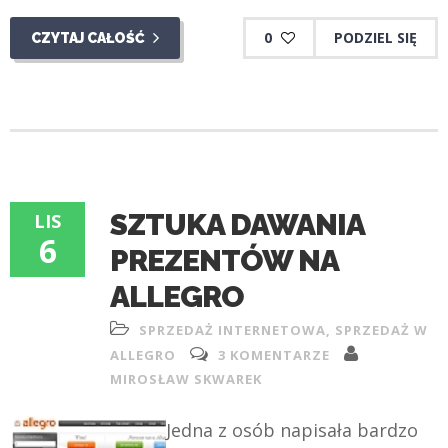
0
PODZIEL SIĘ
CZYTAJ CAŁOŚĆ
SZTUKA DAWANIA
LIS
6
PREZENTÓW NA
ALLEGRO
SPRZEDAŻ INTERNETOWA
,
SPRZEDAŻ W
ALLEGRO
3 KOMENTARZE
MIROSŁAW SKWAREK
Jedna z osób napisała bardzo