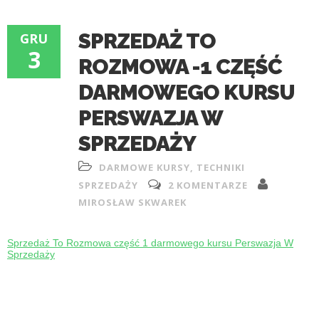
SPRZEDAŻ TO
GRU
3
ROZMOWA -1 CZĘŚĆ
DARMOWEGO KURSU
PERSWAZJA W
SPRZEDAŻY
DARMOWE KURSY
,
TECHNIKI
SPRZEDAŻY
2 KOMENTARZE
MIROSŁAW SKWAREK
Sprzedaż To Rozmowa część 1 darmowego kursu Perswazja W
Sprzedaży