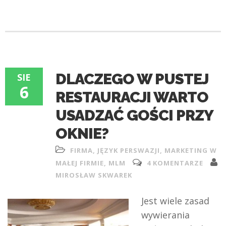
DLACZEGO W PUSTEJ
SIE
6
RESTAURACJI WARTO
USADZAĆ GOŚCI PRZY
OKNIE?
FIRMA
,
JĘZYK PERSWAZJI
,
MARKETING W
MAŁEJ FIRMIE
,
MLM
4 KOMENTARZE
MIROSŁAW SKWAREK
Jest wiele zasad
wywierania