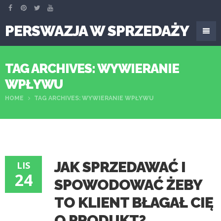
PERSWAZJA W SPRZEDAŻY
TAG ARCHIVES: WYWIERANIE
WPŁYWU
HOME
TAG ARCHIVES: WYWIERANIE WPŁYWU
JAK SPRZEDAWAĆ I
LIS
24
SPOWODOWAĆ ŻEBY
TO KLIENT BŁAGAŁ CIĘ
O PRODUKT?