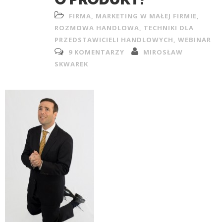
FIRMA
,
MARKETING W MAŁEJ FIRMIE
,
ROZMOWA HANDLOWA
,
TECHNIKI DLA
PRZEDSTAWICIELI HANDLOWYCH
,
WEBINAR
9 KOMENTARZY
MIROSŁAW
SKWAREK