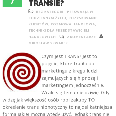
7
TRANSIE?
BEZ KATEGORII
,
PERSWAZJA W
CODZIENNYM ŻYCIU
,
POZYSKIWANIE
KLIENTÓW
,
ROZMOWA HANDLOWA
,
TECHNIKI DLA PRZEDSTAWICIELI
HANDLOWYCH
2 KOMENTARZE
MIROSŁAW SKWAREK
Czym jest TRANS? Jest to
pojęcie, które trafiło do
marketingu z kręgu ludzi
zajmujących się hipnozą i
marketingiem jednocześnie.
Wcale się temu nie dziwię. Gdy
widzę jak większość osób robi zakupy TO
określenie trans hipnotyczny to najdelikatniejsza
forma jakiej można wtedy użyć. Jednak trans nie