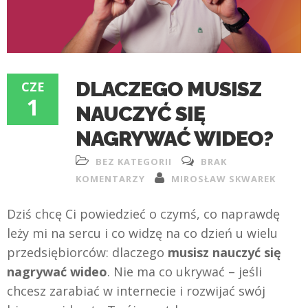
DLACZEGO MUSISZ
CZE
1
NAUCZYĆ SIĘ
NAGRYWAĆ WIDEO?
BEZ KATEGORII
BRAK
KOMENTARZY
MIROSŁAW SKWAREK
Dziś chcę Ci powiedzieć o czymś, co naprawdę
leży mi na sercu i co widzę na co dzień u wielu
przedsiębiorców: dlaczego
musisz nauczyć się
nagrywać wideo
. Nie ma co ukrywać – jeśli
chcesz zarabiać w internecie i rozwijać swój