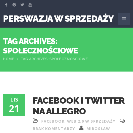
PERSWAZJA W SPRZEDAŻY
TAG ARCHIVES:
SPOŁECZNOŚCIOWE
HOME
TAG ARCHIVES: SPOŁECZNOŚCIOWE
FACEBOOK I TWITTER
LIS
21
NA ALLEGRO
FACEBOOK
,
WEB 2.0 W SPRZEDAŻY
BRAK KOMENTARZY
MIROSŁAW