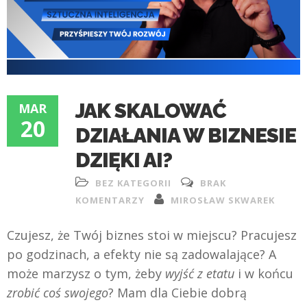
JAK SKALOWAĆ
MAR
20
DZIAŁANIA W BIZNESIE
DZIĘKI AI?
BEZ KATEGORII
BRAK
KOMENTARZY
MIROSŁAW SKWAREK
Czujesz, że Twój biznes stoi w miejscu? Pracujesz
po godzinach, a efekty nie są zadowalające? A
może marzysz o tym, żeby
wyjść z etatu
i w końcu
zrobić coś swojego
? Mam dla Ciebie dobrą