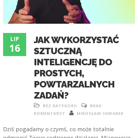
JAK WYKORZYSTAĆ
LIP
16
SZTUCZNĄ
INTELIGENCJĘ DO
PROSTYCH,
POWTARZALNYCH
ZADAŃ?
BEZ KATEGORII
BRAK
KOMENTARZY
MIROSŁAW SKWAREK
Dziś pogadamy o czymś, co może totalnie
odmienić Twoje codzienne działanie. Mianowicie