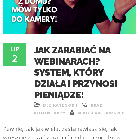
JAK ZARABIAĆ NA
LIP
2
WEBINARACH?
SYSTEM, KTÓRY
DZIAŁA I PRZYNOSI
PIENIĄDZE!
BEZ KATEGORII
BRAK
KOMENTARZY
MIROSŁAW SKWAREK
Pewnie, tak jak wielu, zastanawiasz się, jak
wreszcie zacząć zarabiać realne pieniądze w