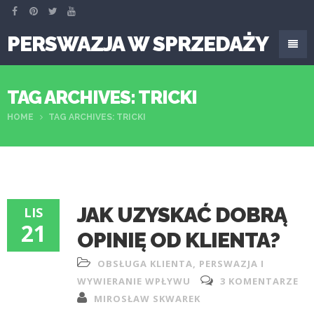
PERSWAZJA W SPRZEDAŻY
TAG ARCHIVES: TRICKI
HOME
TAG ARCHIVES: TRICKI
JAK UZYSKAĆ DOBRĄ
LIS
21
OPINIĘ OD KLIENTA?
OBSŁUGA KLIENTA
,
PERSWAZJA I
WYWIERANIE WPŁYWU
3 KOMENTARZE
MIROSŁAW SKWAREK