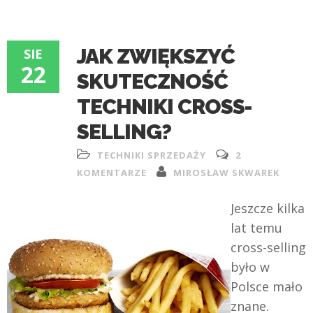
JAK ZWIĘKSZYĆ
SIE
22
SKUTECZNOŚĆ
TECHNIKI CROSS-
SELLING?
TECHNIKI SPRZEDAŻY
2
KOMENTARZE
MIROSŁAW SKWAREK
Jeszcze kilka
lat temu
cross-selling
było w
Polsce mało
znane.