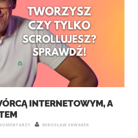
TWÓRCĄ INTERNETOWYM, A
TEM
 KOMENTARZY
MIROSŁAW SKWAREK