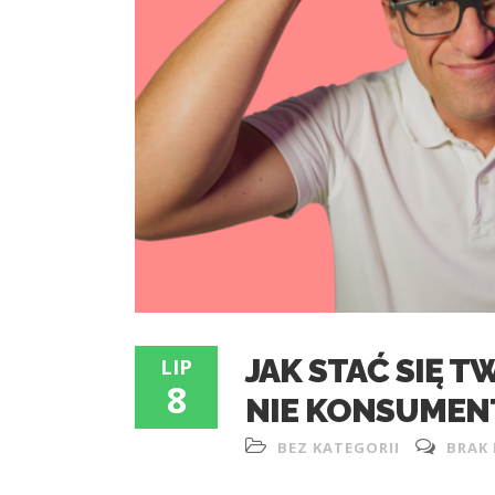
JAK STAĆ SIĘ 
LIP
8
NIE KONSUMEN
BEZ KATEGORII
BRAK