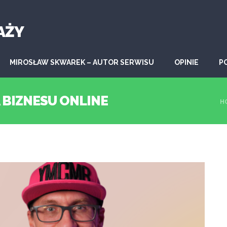
AŻY
MIROSŁAW SKWAREK – AUTOR SERWISU
OPINIE
P
A BIZNESU ONLINE
H