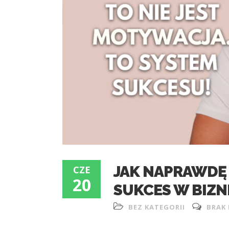
JAK NAPRAWDĘ 
CZE
20
SUKCES W BIZN
BEZ KATEGORII
BRAK