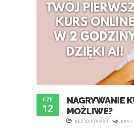
NAGRYWANIE KU
CZE
12
MOŻLIWE?
BEZ KATEGORII
BRAK