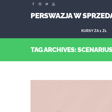
PERSWAZJA W SPRZED
KURSY ZA 1 ZŁ
TAG ARCHIVES: SCENARIU