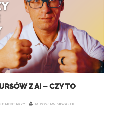
RSÓW Z AI – CZY TO
 KOMENTARZY
MIROSŁAW SKWAREK