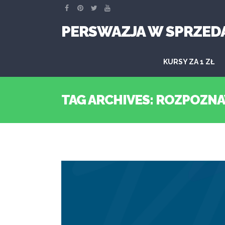
PERSWAZJA W SPRZED
KURSY ZA 1 ZŁ
TAG ARCHIVES: ROZPOZN