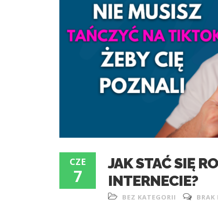
JAK STAĆ SIĘ
CZE
7
INTERNECIE?
BEZ KATEGORII
BRAK