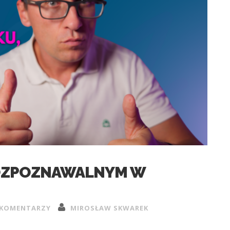
 ROZPOZNAWALNYM W
 KOMENTARZY
MIROSŁAW SKWAREK