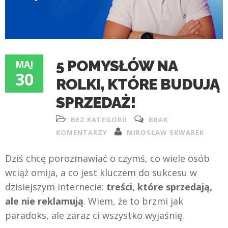
5 POMYSŁÓW NA
MAJ
30
ROLKI, KTÓRE BUDUJĄ
SPRZEDAŻ!
BEZ KATEGORII
BRAK
KOMENTARZY
MIROSŁAW SKWAREK
Dziś chcę porozmawiać o czymś, co wiele osób
wciąż omija, a co jest kluczem do sukcesu w
dzisiejszym internecie:
treści, które sprzedają,
ale nie reklamują
. Wiem, że to brzmi jak
paradoks, ale zaraz ci wszystko wyjaśnię.