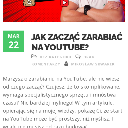
JAK ZACZĄĆ ZARABIAĆ
MAR
22
NA YOUTUBE?
BEZ KATEGORII
BRAK
KOMENTARZY
MIROSŁAW SKWAREK
Marzysz o zarabianiu na YouTube, ale nie wiesz,
od czego zacząć? Czujesz, że to skomplikowane,
wymaga specjalistycznego sprzętu i mnóstwa
czasu? Nic bardziej mylnego! W tym artykule,
opierając się na mojej wiedzy, pokażę Ci, że start
na YouTube może być prostszy, niż myślisz. I
wcale nie musisz od razu budować