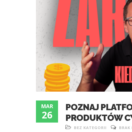
POZNAJ PLATF
MAR
26
PRODUKTÓW C
BEZ KATEGORII
BRAK