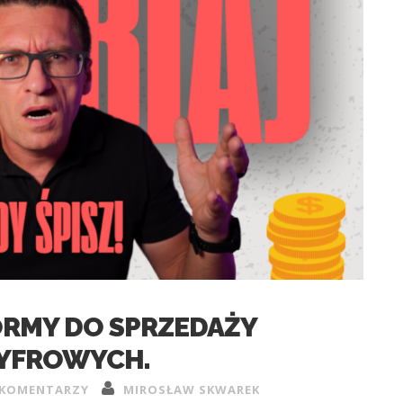
ORMY DO SPRZEDAŻY
YFROWYCH.
 KOMENTARZY
MIROSŁAW SKWAREK