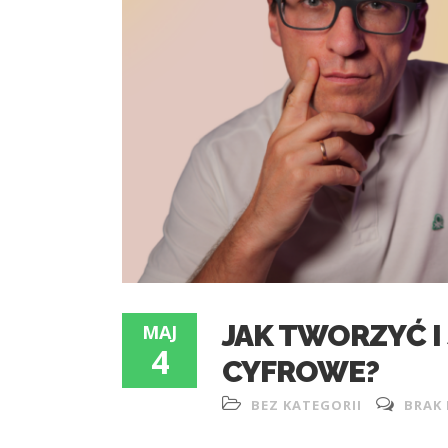
JAK TWORZYĆ 
MAJ
4
CYFROWE?
BEZ KATEGORII
BRAK