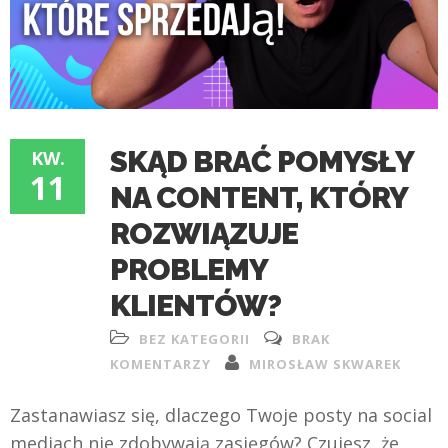
SKĄD BRAĆ POMYSŁY
KW.
11
NA CONTENT, KTÓRY
ROZWIĄZUJE
PROBLEMY
KLIENTÓW?
BEZ KATEGORII
BRAK
KOMENTARZY
MIROSŁAW SKWAREK
Zastanawiasz się, dlaczego Twoje posty na social
mediach nie zdobywają zasięgów? Czujesz, że