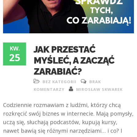
JAK PRZESTAĆ
KW.
25
MYŚLEĆ, A ZACZĄĆ
ZARABIAĆ?
BEZ KATEGORII
BRAK
KOMENTARZY
MIROSŁAW SKWAREK
Codziennie rozmawiam z ludźmi, którzy chcą
rozkręcić swój biznes w internecie. Mają pomysły,
uczą się, słuchają podcastów, kupują kursy,
nawet bawią się różnymi narzędziami… i co? I